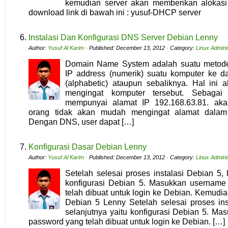
kemudian server akan memberikan alokasi 
download link di bawah ini : yusuf-DHCP server
Instalasi Dan Konfigurasi DNS Server Debian Lenny
Author:
Yusuf Al Karim
· Published: December 13, 2012 · Category:
Linux Admini
Domain Name System adalah suatu metode
IP address (numerik) suatu komputer ke 
(alphabetic) ataupun sebaliknya. Hal in
mengingat komputer tersebut. Sebagai
mempunyai alamat IP 192.168.63.81. ak
orang tidak akan mudah mengingat alamat dalam 
Dengan DNS, user dapat […]
Konfigurasi Dasar Debian Lenny
Author:
Yusuf Al Karim
· Published: December 13, 2012 · Category:
Linux Admini
Setelah selesai proses instalasi Debian 5, 
konfigurasi Debian 5. Masukkan username
telah dibuat untuk login ke Debian. Kemudia
Debian 5 Lenny Setelah selesai proses ins
selanjutnya yaitu konfigurasi Debian 5. M
password yang telah dibuat untuk login ke Debian. […]