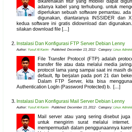
dikarenakan fitur yang mobile/ dapat dig
adanya kabel yang terhubung. untuk menge
diperlukan sebuah software pemantau. ada
digunakan, diantaranya INSSIDER dan 
kedua software ini gratis didownload dan digunakan.
silakan download file […]
Instalasi Dan Konfigurasi FTP Server Debian Lenny
Author:
Yusuf Al Karim
· Published: December 13, 2012 · Category:
Linux Admini
File Transfer Protocol (FTP) adalah proto
transfer file atau data melalui media jar
protocol lama yang sampai saat ini masih 
default, ftp berjalan pada port 21 dan beke
Dalam FTP Server, kita bisa mengguna
Authentication LogIn (Password Protected) b. […]
Instalasi Dan Konfigurasi Mail Server Debian Lenny
Author:
Yusuf Al Karim
· Published: December 13, 2012 · Category:
Linux Admini
Mail server atau yang sering disebut juga
untuk mengirim surat melalui internet
mempermudah dalam penggunaannya karena l