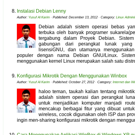
Instalasi Debian Lenny
Author:
Yusuf Al Karim
· Published: December 13, 2012 · Category:
Linux Admini
Debian adalah sistem operasi bebas ya
terbuka oleh banyak programer sukarela(
tergabung dalam Proyek Debian. Sistem
gabungan dari perangkat lunak yang
lisensiGNU, dan utamanya menggunakan 
populer dengan nama Debian GNU/Linux. Siste
menggunakan kernel Linux merupakan salah satu distr
Konfigurasi Mikrotik Dengan Menggunakan Winbox
Author:
Yusuf Al Karim
· Published: October 27, 2012 · Category:
Internet dan W
haloo teman, taukah kalian tentang mikrot
adalah sistem operasi dan perangkat lun
untuk menjadikan komputer manjadi rout
mencakup berbagai fitur yang dibuat untuk
wireless, cocok digunakan oleh ISP dan provi
ingin men-sharing konfigurasi mikrotik dengan menggu
Cara Menggunakan Aplikasi WinBox di Windows XP g