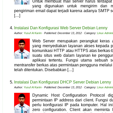
Untuk membuat mail server harus terdap
yang digunakan untuk mengirim dan m
pengiriman email dapat terjadi karena adanya SMTP se
[…]
Instalasi Dan Konfigurasi Web Server Debian Lenny
Author:
Yusuf Al Karim
· Published: December 13, 2012 · Category:
Linux Admini
Web Server merupakan perangkat keras a
yang menyediakan layanan akses kepada pe
komunikasi HTTP atau HTTPS atas berkas-b
suatu situs web dalam layanan ke pengg
aplikasi tertentu. Fungsi utama sebuah 
mentransfer berkas atas permintaan pengguna melalui
telah ditentukan. Disebabkan […]
Instalasi Dan Konfigurasi DHCP Server Debian Lenny
Author:
Yusuf Al Karim
· Published: December 13, 2012 · Category:
Linux Admini
Dynamic Host Configuration Protocol di
permintaan IP address dari client. Fungsi d
perlu konfigurasi IP pada komputer. Hal i
zero configuration. Client akan meminta 