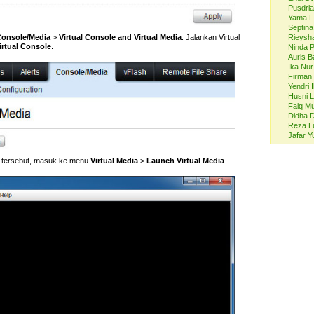
Pusdri
Yama F
Septina
onsole/Media
>
Virtual Console and Virtual Media
. Jalankan Virtual
Rieysh
rtual Console
.
Ninda P
Auris B
Ika Nu
Firman
Yendri 
Husni L
Faiq M
Didha 
Reza Lu
Jafar Y
a tersebut, masuk ke menu
Virtual Media
>
Launch Virtual Media
.