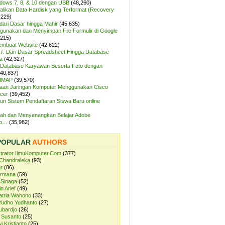
ndows 7, 8, & 10 dengan USB
(48,260)
likan Data Hardisk yang Terformat (Recovery
,229)
dari Dasar hingga Mahir
(45,635)
unakan dan Menyimpan File Formulir di Google
,215)
Membuat Website
(42,622)
7: Dari Dasar Spreadsheet Hingga Database
a
(42,327)
Database Karyawan Beserta Foto dengan
(40,837)
 IMAP
(39,570)
aan Jaringan Komputer Menggunakan Cisco
cer
(39,452)
n Sistem Pendaftaran Siswa Baru online
ah dan Menyenangkan Belajar Adobe
op…
(35,982)
POPULAR
AUTHORS
strator IlmuKomputer.Com
(377)
Chandraleka
(93)
r
(86)
ermana
(59)
 Sinaga
(52)
n Arief
(49)
atria Wahono
(33)
Yudho Yudhanto
(27)
ubardjo
(26)
 Susanto
(25)
i Kristianto
(25)