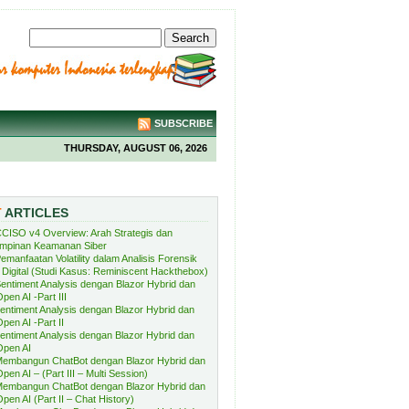
SUBSCRIBE
THURSDAY, AUGUST 06, 2026
T
ARTICLES
CISO v4 Overview: Arah Strategis dan
mpinan Keamanan Siber
emanfaatan Volatility dalam Analisis Forensik
Digital (Studi Kasus: Reminiscent Hackthebox)
entiment Analysis dengan Blazor Hybrid dan
pen AI -Part III
entiment Analysis dengan Blazor Hybrid dan
pen AI -Part II
entiment Analysis dengan Blazor Hybrid dan
Open AI
embangun ChatBot dengan Blazor Hybrid dan
pen AI – (Part III – Multi Session)
embangun ChatBot dengan Blazor Hybrid dan
pen AI (Part II – Chat History)