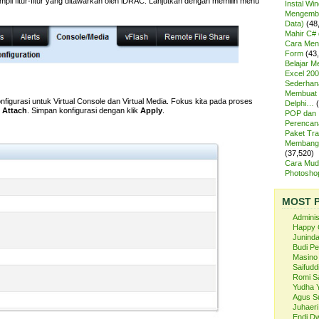
pil fitur-fitur yang ditawarkan oleh iDRAC. Lanjutkan dengan memilih menu
Instal Wi
Mengemba
Data)
(48
Mahir C# 
Cara Meng
Form
(43
Belajar 
Excel 200
Sederhan
Membuat 
figurasi untuk Virtual Console dan Virtual Media. Fokus kita pada proses
Delphi…
i
Attach
. Simpan konfigurasi dengan klik
Apply
.
POP dan
Perencan
Paket Tra
Membangu
(37,520)
Cara Mud
Photosh
MOST 
Admini
Happy 
Juninda
Budi P
Masino
Saifuddi
Romi S
Yudha 
Agus S
Juhaeri
Endi Dw