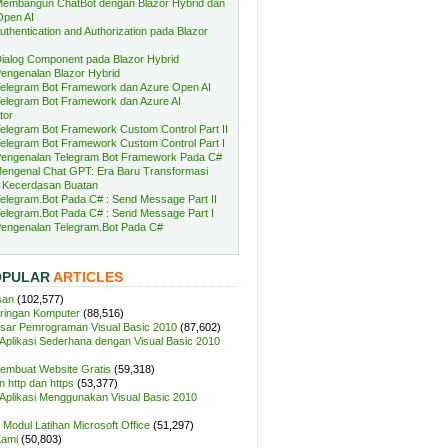
embangun ChatBot dengan Blazor Hybrid dan
Open AI
uthentication and Authorization pada Blazor
ialog Component pada Blazor Hybrid
engenalan Blazor Hybrid
elegram Bot Framework dan Azure Open AI
elegram Bot Framework dan Azure AI
tor
elegram Bot Framework Custom Control Part II
elegram Bot Framework Custom Control Part I
engenalan Telegram Bot Framework Pada C#
engenal Chat GPT: Era Baru Transformasi
 Kecerdasan Buatan
elegram.Bot Pada C# : Send Message Part II
elegram.Bot Pada C# : Send Message Part I
engenalan Telegram.Bot Pada C#
OPULAR
ARTICLES
san
(102,577)
aringan Komputer
(88,516)
sar Pemrograman Visual Basic 2010
(87,602)
plikasi Sederhana dengan Visual Basic 2010
Membuat Website Gratis
(59,318)
 http dan https
(53,377)
plikasi Menggunakan Visual Basic 2010
Modul Latihan Microsoft Office
(51,297)
Kami
(50,803)