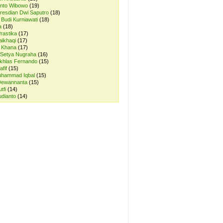
anto Wibowo
(19)
resdian Dwi Saputro
(18)
 Budi Kurniawati
(18)
a
(18)
rastika
(17)
aikhaqi
(17)
r Khana
(17)
 Setya Nugraha
(16)
Ikhlas Fernando
(15)
afif
(15)
uhammad Iqbal
(15)
Dewannanta
(15)
tfi
(14)
udianto
(14)