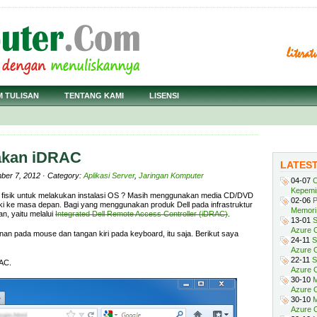
M TULISAN
TENTANG KAMI
LISENSI
akan iDRAC
LATES
ber 7, 2012 · Category:
Aplikasi Server
,
Jaringan Komputer
04-07
C
Kepemi
 fisik untuk melakukan instalasi OS ? Masih menggunakan media CD/DVD
02-06
P
i ke masa depan. Bagi yang menggunakan produk Dell pada infrastruktur
Memori 
n, yaitu melalui
Integrated Dell Remote Access Controller (iDRAC)
.
13-01
S
Azure O
an pada mouse dan tangan kiri pada keyboard, itu saja. Berikut saya
24-11
S
Azure O
22-11
S
RAC.
Azure 
30-10
M
Azure O
30-10
M
Azure O