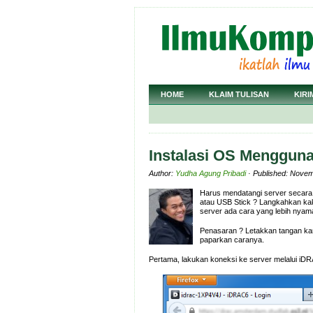
HOME
KLAIM TULISAN
KIRI
Instalasi OS Menggun
Author:
Yudha Agung Pribadi
· Published: Novem
Harus mendatangi server secara
atau USB Stick ? Langkahkan kak
server ada cara yang lebih nyama
Penasaran ? Letakkan tangan kan
paparkan caranya.
Pertama, lakukan koneksi ke server melalui iD