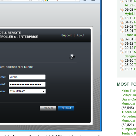
30-10
M
Azure 
02-02
A
Hybrid
13-12
D
04-12
P
19-02
T
18-01
T
Transla
02-01
T
31-12
T
20-12
P
10-11
M
dengan
21-10
T
25-09
T
16-09
P
MOST P
Kirim Tuli
Belajar J
Dasar-Da
Membuat A
(86,545)
Tutorial 
Perbedaan
Membuat A
(52,821)
Kumpulan 
Tentang 