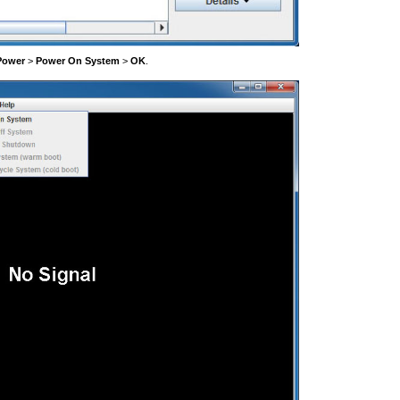
Power
>
Power On System
>
OK
.