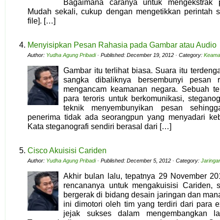
Bagaimana caranya untuk mengekstrak p
Mudah sekali, cukup dengan mengetikkan perintah st
file]. […]
Menyisipkan Pesan Rahasia pada Gambar atau Audio
Author:
Yudha Agung Pribadi
· Published: December 19, 2012 · Category:
Keama
Gambar itu terlihat biasa. Suara itu terdeng
sangka dibaliknya bersembunyi pesan 
mengancam keamanan negara. Sebuah tek
para teroris untuk berkomunikasi, steganog
teknik menyembunyikan pesan sehingg
penerima tidak ada seorangpun yang menyadari keb
Kata steganografi sendiri berasal dari […]
Cisco Akuisisi Cariden
Author:
Yudha Agung Pribadi
· Published: December 5, 2012 · Category:
Jaringa
Akhir bulan lalu, tepatnya 29 November 
rencananya untuk mengakuisisi Cariden,
bergerak di bidang desain jaringan dan man
ini dimotori oleh tim yang terdiri dari para
jejak sukses dalam mengembangkan lay