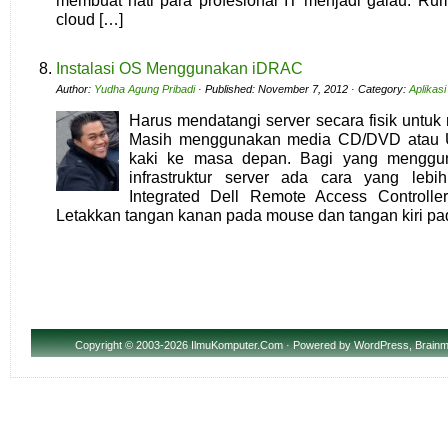
membuat hati para profesional IT menjadi galau. Ru
cloud […]
Instalasi OS Menggunakan iDRAC
Author:
Yudha Agung Pribadi
· Published: November 7, 2012 · Category:
Aplikasi
Harus mendatangi server secara fisik untuk
Masih menggunakan media CD/DVD atau 
kaki ke masa depan. Bagi yang menggu
infrastruktur server ada cara yang lebi
Integrated Dell Remote Access Controll
Letakkan tangan kanan pada mouse dan tangan kiri pa
Copyright
© 2003-2026 IlmuKomputer.Com · Powered by
WordPress
,
Brainm