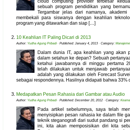
cloud computing provider terbesar kedu
sebuah program pendidikan yang berna
Tergambar jelas dari namanya, akademi t
membekali para siswanya dengan keahlian teknolog
program yang ditawarkan dan siap […]
10 Keahlian IT Paling Dicari di 2013
Author:
Yudha Agung Pribadi
· Published: January 4, 2013 · Category:
Manajemen
Dalam dunia IT, apa keahlian yang akan p
dalam setahun ke depan? Sebuah pertanyaan
ketahui jawabannya di minggu pertama 20
telah dilakukan untuk menjawab pertanyaa
adalah yang dilakukan oleh Forecast Surve
sebagai respondennya. Hasilnya didapati bahwa 33% d
Medapatkan Pesan Rahasia dari Gambar atau Audio
Author:
Yudha Agung Pribadi
· Published: December 20, 2012 · Category:
Keama
Pada artikel sebelumnya, saya telah me
menyisipkan pesan rahasia ke dalam file g
teknik steganografi dari sudut pandang si pe
ini, kita akan memposisikan diri kita se