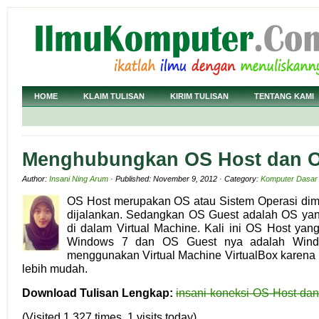
HOME
KLAIM TULISAN
KIRIM TULISAN
TENTANG KAMI
Menghubungkan OS Host dan O
Author:
Insani Ning Arum
· Published: November 9, 2012 · Category:
Komputer Dasar
OS Host merupakan OS atau Sistem Operasi dim
dijalankan. Sedangkan OS Guest adalah OS yang 
di dalam Virtual Machine. Kali ini OS Host yan
Windows 7 dan OS Guest nya adalah Wind
menggunakan Virtual Machine VirtualBox karena 
lebih mudah.
Download Tulisan Lengkap:
insani-koneksi-OS-Host-dan
(Visited 1,327 times, 1 visits today)