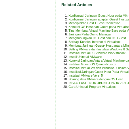
Related Articles
Konfigurasi Jaringan Guest Host pada Mikr
Konfigurasi Jaringan adapter Guest Host p
Menciptakan Host-Guest Connection
Koneksi OS Host dan Guest pada Virtualisa
Tips Membuat Virtual Machine Baru pada V
Jaringan Pada Qemu Manager
Menghubungkan OS Host dan OS Guest
Berbagi Koneksi Internet di Virtualbox
Membuat Jaringan Guest- Host antara Mikro
Setting VMware dan Instalasi Windows 8 Se
Instalasi Virtual PC VMware Workstation 9
Install Uninstall VMware
Koneksi Jaringan Antara Virtual Machine d
Instalasi Guest OS Qemu di Linux
Instalasi VirtualBox dan Windows 7 dalam V
Installasi Jaringan Guest-Host Pada Virtua
Instalasi VMware Versi 5
Sharing data VMware dengan OS Host
INSTALLASI LINUX UBUNTU PADA VIRT
Cara Uninstall Program Virtualbox