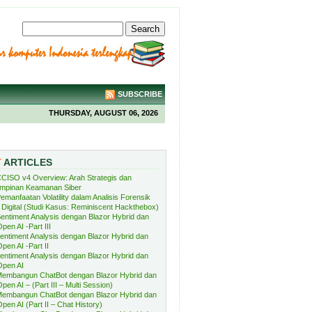
SUBSCRIBE
THURSDAY, AUGUST 06, 2026
T
ARTICLES
CISO v4 Overview: Arah Strategis dan
mpinan Keamanan Siber
emanfaatan Volatility dalam Analisis Forensik
Digital (Studi Kasus: Reminiscent Hackthebox)
entiment Analysis dengan Blazor Hybrid dan
pen AI -Part III
entiment Analysis dengan Blazor Hybrid dan
pen AI -Part II
entiment Analysis dengan Blazor Hybrid dan
Open AI
embangun ChatBot dengan Blazor Hybrid dan
pen AI – (Part III – Multi Session)
embangun ChatBot dengan Blazor Hybrid dan
pen AI (Part II – Chat History)