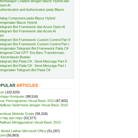
embangun ChatBot dengan Blazor Hybrid dan
Open AI
uthentication and Authorization pada Blazor
ialog Component pada Blazor Hybrid
engenalan Blazor Hybrid
elegram Bot Framework dan Azure Open AI
elegram Bot Framework dan Azure AI
tor
elegram Bot Framework Custom Control Part II
elegram Bot Framework Custom Control Part I
engenalan Telegram Bot Framework Pada C#
engenal Chat GPT: Era Baru Transformasi
 Kecerdasan Buatan
elegram.Bot Pada C# : Send Message Part II
elegram.Bot Pada C# : Send Message Part I
engenalan Telegram.Bot Pada C#
OPULAR
ARTICLES
san
(102,633)
aringan Komputer
(88,516)
sar Pemrograman Visual Basic 2010
(87,602)
plikasi Sederhana dengan Visual Basic 2010
Membuat Website Gratis
(59,318)
 http dan https
(53,377)
plikasi Menggunakan Visual Basic 2010
Modul Latihan Microsoft Office
(51,297)
Kami
(50,803)