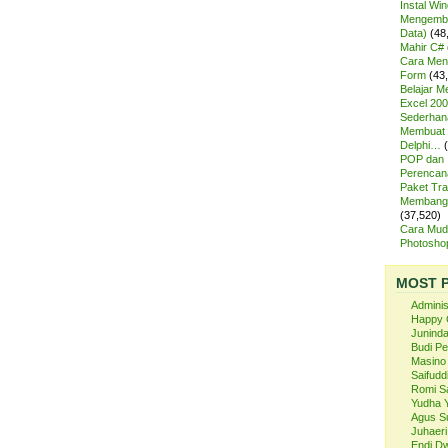
Instal Wi
Mengemba
Data)
(48
Mahir C# 
Cara Meng
Form
(43
Belajar 
Excel 200
Sederhan
Membuat 
Delphi…
POP dan
Perencan
Paket Tra
Membangu
(37,520)
Cara Mud
Photosh
MOST 
Admini
Happy 
Juninda
Budi P
Masino
Saifuddi
Romi S
Yudha 
Agus S
Juhaeri
Endi Dw