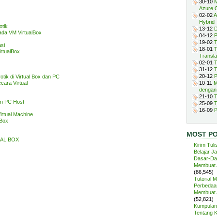
30-10
M
Azure 
02-02
A
Hybrid
otik
13-12
D
ada VM VirtualBox
04-12
P
19-02
T
si
18-01
T
irtualBox
Transla
02-01
T
31-12
T
20-12
P
tik di Virtual Box dan PC
cara Virtual
10-11
M
dengan
21-10
T
an PC Host
25-09
T
16-09
P
irtual Machine
lBox
MOST P
UAL BOX
Kirim Tuli
Belajar J
Dasar-Da
Membuat A
(86,545)
Tutorial 
Perbedaan
Membuat A
(52,821)
Kumpulan 
Tentang 