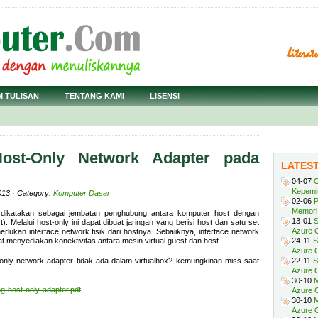
M TULISAN
TENTANG KAMI
LISENSI
Host-Only Network Adapter pada
LATES
04-07
C
Kepemi
013 · Category:
Komputer Dasar
02-06
P
Memori 
 dikatakan sebagai jembatan penghubung antara komputer host dengan
13-01
S
. Melalui host-only ini dapat dibuat jaringan yang berisi host dan satu set
Azure O
erlukan interface network fisik dari hostnya. Sebaliknya, interface network
at menyediakan konektivitas antara mesin virtual guest dan host.
24-11
S
Azure O
-only network adapter tidak ada dalam virtualbox? kemungkinan miss saat
22-11
S
Azure 
30-10
M
g-host-only-adapter.pdf
Azure O
30-10
M
Azure O