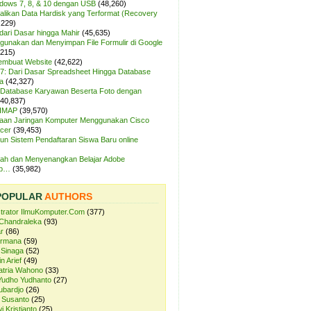
ndows 7, 8, & 10 dengan USB
(48,260)
likan Data Hardisk yang Terformat (Recovery
,229)
dari Dasar hingga Mahir
(45,635)
unakan dan Menyimpan File Formulir di Google
,215)
Membuat Website
(42,622)
7: Dari Dasar Spreadsheet Hingga Database
a
(42,327)
Database Karyawan Beserta Foto dengan
(40,837)
 IMAP
(39,570)
aan Jaringan Komputer Menggunakan Cisco
cer
(39,453)
n Sistem Pendaftaran Siswa Baru online
ah dan Menyenangkan Belajar Adobe
op…
(35,982)
POPULAR
AUTHORS
strator IlmuKomputer.Com
(377)
Chandraleka
(93)
r
(86)
ermana
(59)
 Sinaga
(52)
n Arief
(49)
atria Wahono
(33)
Yudho Yudhanto
(27)
ubardjo
(26)
 Susanto
(25)
i Kristianto
(25)