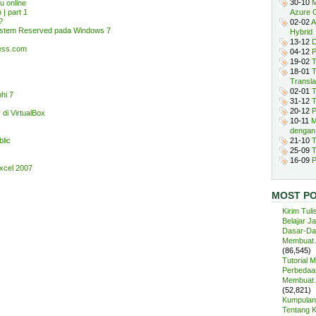
30-10
M
 online
 | part 1
Azure 
?
02-02
A
ystem Reserved pada Windows 7
Hybrid
13-12
D
ress.com
04-12
P
19-02
T
18-01
T
Transla
02-01
T
hi 7
31-12
T
20-12
P
 di VirtualBox
10-11
M
dengan
blic
21-10
T
25-09
T
16-09
P
xcel 2007
MOST P
Kirim Tuli
Belajar J
Dasar-Da
Membuat A
(86,545)
Tutorial 
Perbedaan
Membuat A
(52,821)
Kumpulan 
Tentang 