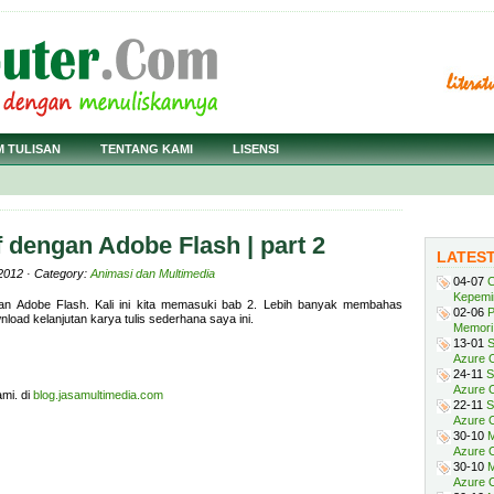
M TULISAN
TENTANG KAMI
LISENSI
f dengan Adobe Flash | part 2
LATES
2012 · Category:
Animasi dan Multimedia
04-07
C
Kepemi
an Adobe Flash. Kali ini kita memasuki bab 2. Lebih banyak membahas
02-06
P
oad kelanjutan karya tulis sederhana saya ini.
Memori 
13-01
S
Azure O
24-11
S
Azure O
mi. di
blog.jasamultimedia.com
22-11
S
Azure 
30-10
M
Azure O
30-10
M
Azure O