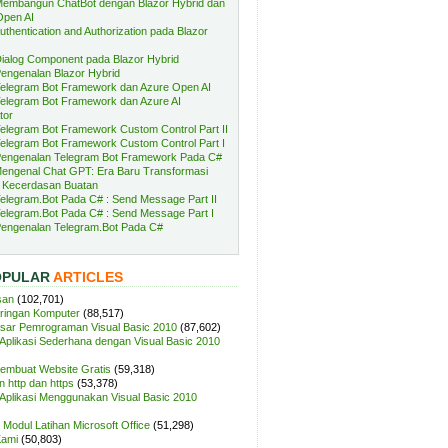
embangun ChatBot dengan Blazor Hybrid dan
Open AI
uthentication and Authorization pada Blazor
ialog Component pada Blazor Hybrid
engenalan Blazor Hybrid
elegram Bot Framework dan Azure Open AI
elegram Bot Framework dan Azure AI
tor
elegram Bot Framework Custom Control Part II
elegram Bot Framework Custom Control Part I
engenalan Telegram Bot Framework Pada C#
engenal Chat GPT: Era Baru Transformasi
 Kecerdasan Buatan
elegram.Bot Pada C# : Send Message Part II
elegram.Bot Pada C# : Send Message Part I
engenalan Telegram.Bot Pada C#
OPULAR
ARTICLES
san
(102,701)
aringan Komputer
(88,517)
sar Pemrograman Visual Basic 2010
(87,602)
plikasi Sederhana dengan Visual Basic 2010
Membuat Website Gratis
(59,318)
 http dan https
(53,378)
plikasi Menggunakan Visual Basic 2010
Modul Latihan Microsoft Office
(51,298)
Kami
(50,803)