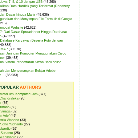
ndows 7, 8, & 10 dengan USB
(48,260)
likan Data Hardisk yang Terformat (Recovery
,230)
dari Dasar hingga Mahir
(45,636)
unakan dan Menyimpan File Formulir di Google
,215)
Membuat Website
(42,622)
7: Dari Dasar Spreadsheet Hingga Database
a
(42,327)
Database Karyawan Beserta Foto dengan
(40,838)
 IMAP
(39,570)
aan Jaringan Komputer Menggunakan Cisco
cer
(39,453)
n Sistem Pendaftaran Siswa Baru online
ah dan Menyenangkan Belajar Adobe
op…
(35,983)
POPULAR
AUTHORS
strator IlmuKomputer.Com
(377)
Chandraleka
(93)
r
(86)
ermana
(59)
 Sinaga
(52)
n Arief
(49)
atria Wahono
(33)
Yudho Yudhanto
(27)
ubardjo
(26)
 Susanto
(25)
i Kristianto
(25)