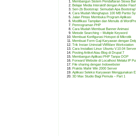
Membangun Sistem Pendaftaran Siswa Baru
Belajar Media Interaktif dengan Adobe Flash
Seri-2b Bootstrap: Semudah Apa Bootstrap
Cara Mudah Menghapus 100 MB Partisi S
Jalan Pintas Membuka Program Aplikasi
Modifikasi Tampilan dan Menulis di WordP
Pemrograman PHP
Cara Mudah Membuat Banner Animasi
Metode Searching – Multiple Keyword
Membuat Konfigurasi Hotspot di Mikrotik
Membuat Form Gaji Karyawan dengan Delp
Trik Instan Uninstall VMWare Workstation
Cara Installasi Linux Ubuntu V.10.04 Server
Posting Artikel Atau Blog di Drupal 7
Membangun Aplikasi PHP Tanpa OOP
Forward Website di Localhost Melalui IP Pu
File sharing dengan Indowebster
Praktis Mahir Win 2000 Server
Aplikasi Seleksi Karyawan Menggunakan E
3D Max Studio Bagi Pemula – Part 1