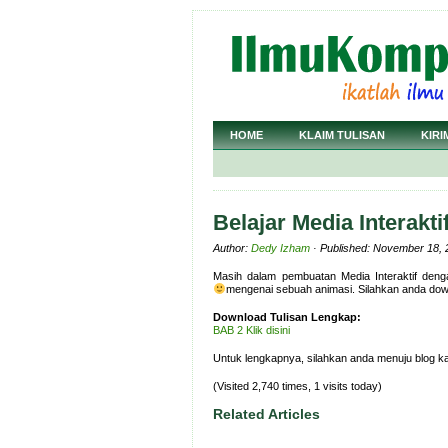
HOME
KLAIM TULISAN
KIRI
Belajar Media Interakti
Author:
Dedy Izham
· Published: November 18, 
Masih dalam pembuatan Media Interaktif deng
mengenai sebuah animasi. Silahkan anda downl
Download Tulisan Lengkap:
BAB 2 Klik disini
Untuk lengkapnya, silahkan anda menuju blog ka
(Visited 2,740 times, 1 visits today)
Related Articles