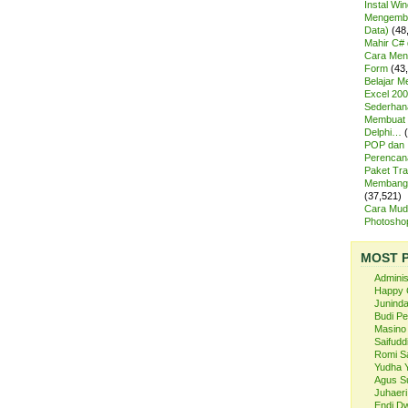
Instal Wi
Mengemba
Data)
(48
Mahir C# 
Cara Meng
Form
(43
Belajar 
Excel 200
Sederhan
Membuat 
Delphi…
POP dan
Perencan
Paket Tra
Membangu
(37,521)
Cara Mud
Photosh
MOST 
Admini
Happy 
Juninda
Budi P
Masino
Saifuddi
Romi S
Yudha 
Agus S
Juhaeri
Endi Dw