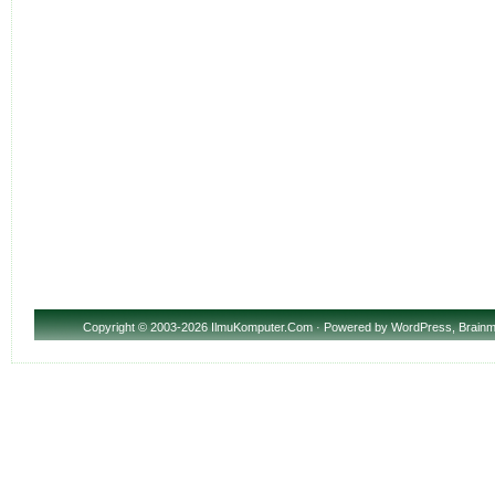
Copyright
© 2003-2026 IlmuKomputer.Com · Powered by
WordPress
,
Brainm