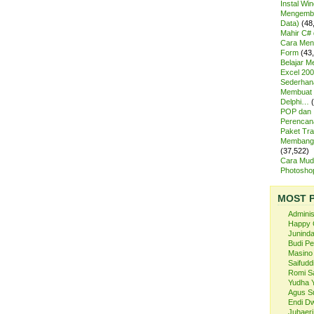
Instal Wi
Mengemba
Data)
(48
Mahir C# 
Cara Meng
Form
(43
Belajar 
Excel 200
Sederhan
Membuat 
Delphi…
POP dan
Perencan
Paket Tra
Membangu
(37,522)
Cara Mud
Photosh
MOST 
Admini
Happy 
Juninda
Budi P
Masino
Saifuddi
Romi S
Yudha 
Agus S
Endi Dw
Juhaeri