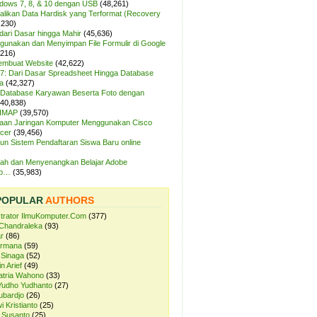
ndows 7, 8, & 10 dengan USB
(48,261)
likan Data Hardisk yang Terformat (Recovery
,230)
dari Dasar hingga Mahir
(45,636)
unakan dan Menyimpan File Formulir di Google
,216)
Membuat Website
(42,622)
7: Dari Dasar Spreadsheet Hingga Database
a
(42,327)
Database Karyawan Beserta Foto dengan
(40,838)
 IMAP
(39,570)
aan Jaringan Komputer Menggunakan Cisco
cer
(39,456)
n Sistem Pendaftaran Siswa Baru online
ah dan Menyenangkan Belajar Adobe
op…
(35,983)
POPULAR
AUTHORS
strator IlmuKomputer.Com
(377)
Chandraleka
(93)
r
(86)
ermana
(59)
 Sinaga
(52)
n Arief
(49)
atria Wahono
(33)
Yudho Yudhanto
(27)
ubardjo
(26)
i Kristianto
(25)
 Susanto
(25)