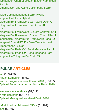
embangun ChatBot dengan Blazor Hybrid dan
Open AI
uthentication and Authorization pada Blazor
ialog Component pada Blazor Hybrid
engenalan Blazor Hybrid
elegram Bot Framework dan Azure Open AI
elegram Bot Framework dan Azure AI
tor
elegram Bot Framework Custom Control Part II
elegram Bot Framework Custom Control Part I
engenalan Telegram Bot Framework Pada C#
engenal Chat GPT: Era Baru Transformasi
 Kecerdasan Buatan
elegram.Bot Pada C# : Send Message Part II
elegram.Bot Pada C# : Send Message Part I
engenalan Telegram.Bot Pada C#
OPULAR
ARTICLES
san
(103,403)
aringan Komputer
(88,523)
sar Pemrograman Visual Basic 2010
(87,607)
plikasi Sederhana dengan Visual Basic 2010
Membuat Website Gratis
(59,319)
 http dan https
(53,379)
plikasi Menggunakan Visual Basic 2010
Modul Latihan Microsoft Office
(51,299)
Kami
(50,807)