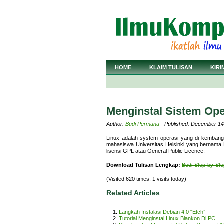
HOME
KLAIM TULISAN
KIRI
Menginstal Sistem Ope
Author:
Budi Permana
· Published: December 14
Linux adalah system operasi yang di kembang
mahasiswa Universitas Helsinki yang bernama 
lisensi GPL atau General Public Licence.
Download Tulisan Lengkap:
Budi-Step-by-Ste
(Visited 620 times, 1 visits today)
Related Articles
Langkah Instalasi Debian 4.0 “Etch”
Tutorial Menginstal Linux Blankon Di PC