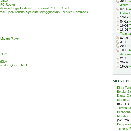
CLinux
30-10
M
 PC Router
Azure 
Pendidikan Tinggi Berbasis Framework OJS – Sesi 1
02-02
A
likasi Open Journal Systems Menggunakan Creative Commons
Hybrid
13-12
D
04-12
P
19-02
T
18-01
T
Transla
02-01
T
VMware Player
31-12
T
20-12
P
10-11
M
 4.2.6
dengan
21-10
T
ualBox
25-09
T
ore dan Quartz.NET
16-09
P
MOST P
Kirim Tuli
Belajar J
Dasar-Da
Membuat A
(86,547)
Tutorial 
Perbedaan
Membuat A
(52,823)
Kumpulan 
Tentang 