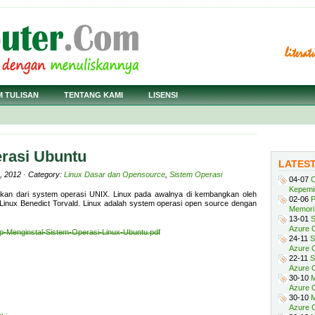
M TULISAN
TENTANG KAMI
LISENSI
rasi Ubuntu
LATES
, 2012 · Category:
Linux Dasar dan Opensource
,
Sistem Operasi
04-07
C
Kepemi
kan dari system operasi UNIX. Linux pada awalnya di kembangkan oleh
02-06
P
Linux Benedict Torvald. Linux adalah system operasi open source dengan
Memori 
13-01
S
Azure O
p-Menginstal-Sistem-Operasi-Linux-Ubuntu.pdf
24-11
S
Azure O
22-11
S
Azure 
30-10
M
Azure O
30-10
M
Azure O