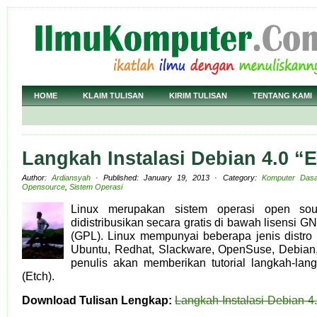
HOME
KLAIM TULISAN
KIRIM TULISAN
TENTANG KAMI
Langkah Instalasi Debian 4.0 “
Author:
Ardiansyah
· Published: January 19, 2013 · Category:
Komputer Dasa
Opensource
,
Sistem Operasi
Linux merupakan sistem operasi open so
didistribusikan secara gratis di bawah lisensi 
(GPL). Linux mempunyai beberapa jenis distro 
Ubuntu, Redhat, Slackware, OpenSuse, Debian, 
penulis akan memberikan tutorial langkah-lang
(Etch).
Download Tulisan Lengkap:
Langkah-Instalasi-Debian-4.