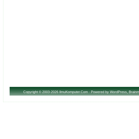
Copyright
© 2003-2026 IlmuKomputer.Com · Powered by
WordPress
,
Brainm