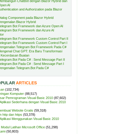
embangun ChatBot dengan Blazor Hybrid dan
Open AI
uthentication and Authorization pada Blazor
ialog Component pada Blazor Hybrid
engenalan Blazor Hybrid
elegram Bot Framework dan Azure Open AI
elegram Bot Framework dan Azure AI
tor
elegram Bot Framework Custom Control Part II
elegram Bot Framework Custom Control Part I
engenalan Telegram Bot Framework Pada C#
engenal Chat GPT: Era Baru Transformasi
 Kecerdasan Buatan
elegram.Bot Pada C# : Send Message Part II
elegram.Bot Pada C# : Send Message Part I
engenalan Telegram.Bot Pada C#
OPULAR
ARTICLES
san
(102,734)
aringan Komputer
(88,517)
sar Pemrograman Visual Basic 2010
(87,602)
plikasi Sederhana dengan Visual Basic 2010
Membuat Website Gratis
(59,318)
 http dan https
(53,378)
plikasi Menggunakan Visual Basic 2010
Modul Latihan Microsoft Office
(51,298)
Kami
(50,803)