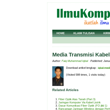
HOME
KLAIM TULISAN
KIRI
Media Transmisi Kabel
Author:
Faiq Muhammad Iqbal
· Published: Janu
Download artikel lengkap :
iqbal-medi
(Visited 588 times, 1 visits today)
Related Articles
Fiber Optik Atas Tanah (Part 3)
Jaringan Komputer Via Kabel Listrik
Dasar Komunikasi Fiber Optik (FO jilid 1)
Rancangan Jaringan Wireless dengan Perh