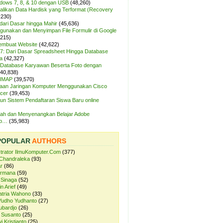
ndows 7, 8, & 10 dengan USB
(48,260)
likan Data Hardisk yang Terformat (Recovery
,230)
dari Dasar hingga Mahir
(45,636)
unakan dan Menyimpan File Formulir di Google
,215)
Membuat Website
(42,622)
7: Dari Dasar Spreadsheet Hingga Database
a
(42,327)
Database Karyawan Beserta Foto dengan
(40,838)
 IMAP
(39,570)
aan Jaringan Komputer Menggunakan Cisco
cer
(39,453)
n Sistem Pendaftaran Siswa Baru online
ah dan Menyenangkan Belajar Adobe
op…
(35,983)
POPULAR
AUTHORS
strator IlmuKomputer.Com
(377)
Chandraleka
(93)
r
(86)
ermana
(59)
 Sinaga
(52)
n Arief
(49)
atria Wahono
(33)
Yudho Yudhanto
(27)
ubardjo
(26)
 Susanto
(25)
i Kristianto
(25)