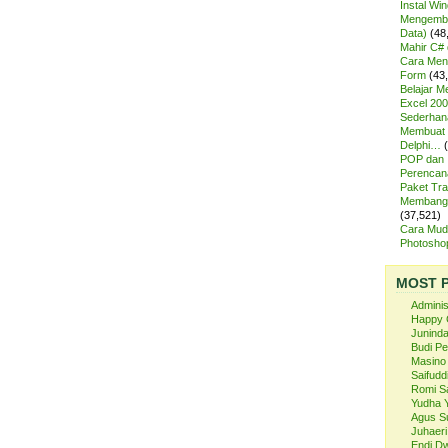
Instal Wi
Mengemba
Data)
(48
Mahir C# 
Cara Meng
Form
(43
Belajar 
Excel 200
Sederhan
Membuat 
Delphi…
POP dan
Perencan
Paket Tra
Membangu
(37,521)
Cara Mud
Photosh
MOST 
Admini
Happy 
Juninda
Budi P
Masino
Saifuddi
Romi S
Yudha 
Agus S
Juhaeri
Endi Dw