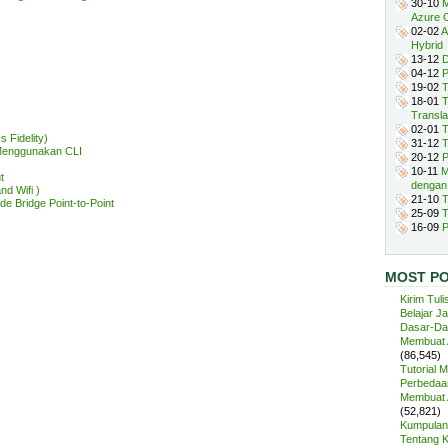
30-10
M
Azure 
02-02
A
Hybrid
13-12
D
04-12
P
19-02
T
18-01
T
Transla
02-01
T
 Fidelity)
31-12
T
 Menggunakan CLI
20-12
P
10-11
M
t
dengan
nd Wifi )
21-10
T
e Bridge Point-to-Point
25-09
T
16-09
P
MOST P
Kirim Tuli
Belajar J
Dasar-Da
Membuat A
(86,545)
Tutorial 
Perbedaan
Membuat A
(52,821)
Kumpulan 
Tentang 