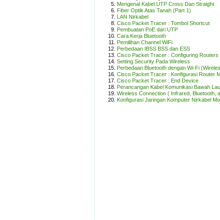
Mengenal Kabel UTP Cross Dan Straight
Fiber Optik Atas Tanah (Part 1)
LAN Nirkabel
Cisco Packet Tracer : Tombol Shortcut
Pembuatan PoE dari UTP
Cara Kerja Bluetooth
Pemilihan Channel WiFi
Perbedaan IBSS BSS dan ESS
Cisco Packet Tracer : Configuring Routers
Setting Security Pada Wireless
Perbedaan Bluetooth dengan Wi-Fi (Wireless
Cisco Packet Tracer : Konfigurasi Router
Cisco Packet Tracer : End Device
Perancangan Kabel Komunikasi Bawah Lau
Wireless Connection ( Infrared, Bluetooth, a
Konfigurasi Jaringan Komputer Nirkabel Mod