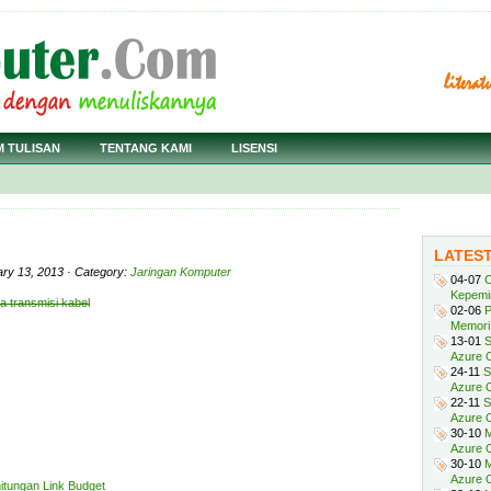
M TULISAN
TENTANG KAMI
LISENSI
LATES
ary 13, 2013 · Category:
Jaringan Komputer
04-07
C
Kepemi
a transmisi kabel
02-06
P
Memori 
13-01
S
Azure O
24-11
S
Azure O
22-11
S
Azure 
30-10
M
Azure O
30-10
M
Azure O
itungan Link Budget