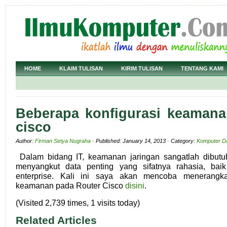
HOME
KLAIM TULISAN
KIRIM TULISAN
TENTANG KAMI
Beberapa konfigurasi keamana
cisco
Author:
Firman Setya Nugraha
· Published: January 14, 2013 · Category:
Komputer D
Dalam bidang IT, keamanan jaringan sangatlah dibutu
menyangkut data penting yang sifatnya rahasia, bai
enterprise. Kali ini saya akan mencoba menerangka
keamanan pada Router Cisco
disini
.
(Visited 2,739 times, 1 visits today)
Related Articles