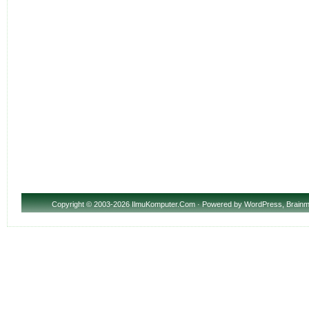
Copyright
© 2003-2026 IlmuKomputer.Com · Powered by
WordPress
,
Brainm