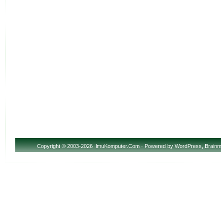
Copyright
© 2003-2026 IlmuKomputer.Com · Powered by
WordPress
,
Brainm