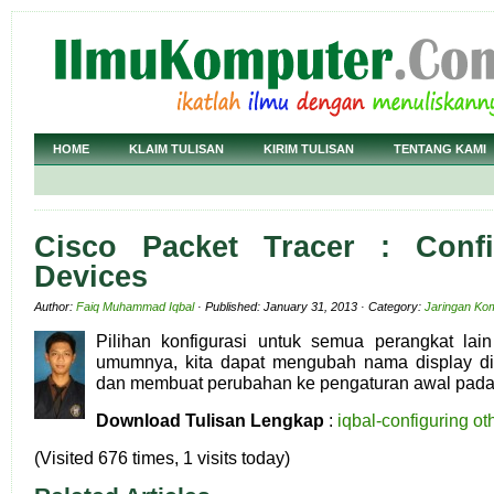
HOME
KLAIM TULISAN
KIRIM TULISAN
TENTANG KAMI
Cisco Packet Tracer : Confi
Devices
Author:
Faiq Muhammad Iqbal
· Published: January 31, 2013 · Category:
Jaringan Ko
Pilihan konfigurasi untuk semua perangkat lain
umumnya, kita dapat mengubah nama display di 
dan membuat perubahan ke pengaturan awal pada t
Download Tulisan Lengkap
:
iqbal-configuring ot
(Visited 676 times, 1 visits today)