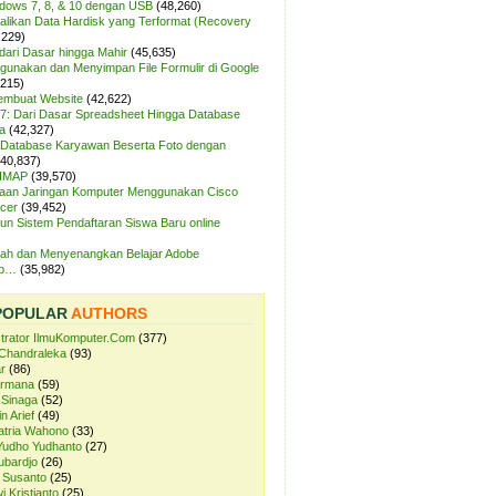
ndows 7, 8, & 10 dengan USB
(48,260)
likan Data Hardisk yang Terformat (Recovery
,229)
dari Dasar hingga Mahir
(45,635)
unakan dan Menyimpan File Formulir di Google
,215)
Membuat Website
(42,622)
7: Dari Dasar Spreadsheet Hingga Database
a
(42,327)
Database Karyawan Beserta Foto dengan
(40,837)
 IMAP
(39,570)
aan Jaringan Komputer Menggunakan Cisco
cer
(39,452)
n Sistem Pendaftaran Siswa Baru online
ah dan Menyenangkan Belajar Adobe
op…
(35,982)
POPULAR
AUTHORS
strator IlmuKomputer.Com
(377)
Chandraleka
(93)
r
(86)
ermana
(59)
 Sinaga
(52)
n Arief
(49)
atria Wahono
(33)
Yudho Yudhanto
(27)
ubardjo
(26)
 Susanto
(25)
i Kristianto
(25)