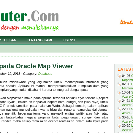
M TULISAN
TENTANG KAMI
LISENSI
 pada Oracle Map Viewer
LATES
tober 12, 2015 · Category:
Database
04-07
C
Kepemi
buah middleware yang digunakan untuk menampilkan informasi yang
02-06
P
ata spasial. Aplikasi ini mampu merepresentasikan kumpulan data yang
Memori 
ampilan yang mudah dipahami karena terintegrasi dengan peta.
13-01
S
Azure O
an MapViewer, maka pada aplikasi tersebut berlaku style tertentu (seperti
24-11
S
ntu (yaitu, koleksi fitur spasial, seperti kota, sungai, dan jalan raya) untuk
Azure O
GIF untuk tampilan pada halaman Web). Sebagai contoh, dalam aplikasi
22-11
S
an nasional muncul dalam warna hijau dan restoran yang ditandai dengan
Azure 
 memiliki beberapa tema yang mewakili entitas politik atau fisik, atau
n batas-batas negara, propinsi, kota, pegunungan, sungai, dan situs
30-10
M
s render, maka setiap tema akan direpresentasikan dalam satu layer pada
Azure O
30-10
M
Azure O