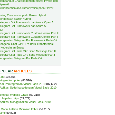
embangun ChatBot dengan Blazor Hybrid dan
Open AI
uthentication and Authorization pada Blazor
ialog Component pada Blazor Hybrid
engenalan Blazor Hybrid
elegram Bot Framework dan Azure Open AI
elegram Bot Framework dan Azure AI
tor
elegram Bot Framework Custom Control Part II
elegram Bot Framework Custom Control Part I
engenalan Telegram Bot Framework Pada C#
engenal Chat GPT: Era Baru Transformasi
 Kecerdasan Buatan
elegram.Bot Pada C# : Send Message Part II
elegram.Bot Pada C# : Send Message Part I
engenalan Telegram.Bot Pada C#
OPULAR
ARTICLES
san
(102,555)
aringan Komputer
(88,516)
sar Pemrograman Visual Basic 2010
(87,602)
plikasi Sederhana dengan Visual Basic 2010
Membuat Website Gratis
(59,318)
 http dan https
(53,377)
plikasi Menggunakan Visual Basic 2010
Modul Latihan Microsoft Office
(51,297)
Kami
(50,803)