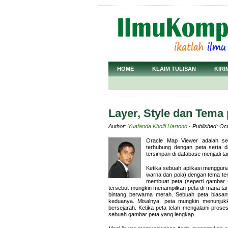
HOME
KLAIM TULISAN
KIRI
Layer, Style dan Tema
Author:
Yuafanda Kholfi Hartono
· Published: Oc
Oracle Map Viewer adalah se
terhubung dengan peta serta d
tersimpan di database menjadi t
Ketika sebuah aplikasi menggunak
warna dan pola) dengan tema terte
membuat peta (seperti gambar 
tersebut mungkin menampilkan peta di mana tam
bintang berwarna merah. Sebuah peta biasanya
keduanya. Misalnya, peta mungkin menunjukka
bersejarah. Ketika peta telah mengalami prose
sebuah gambar peta yang lengkap.