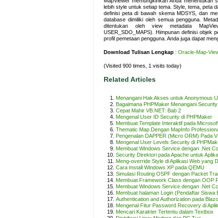
MapViewer memungkinkan Anda menentukan styl
lebih style untuk setiap tema. Style, tema, peta
definisi peta di bawah skema MDSYS, dan mere
database dimiliki oleh semua pengguna. Meta
ditentukan oleh view metadata MapV
USER_SDO_MAPS). Himpunan definisi objek pet
profil pemetaan pengguna. Anda juga dapat menga
Download Tulisan Lengkap
:
Oracle-Map-View
(Visited 900 times, 1 visits today)
Related Articles
Menangani Hak Akses untuk Anonymous U
Bagaimana PHPMaker Menangani Security d
Cepat Mahir VB.NET: Bab 2
Mengenal User ID Security di PHPMaker
Membuat Template Interaktif pada Microso
Thematic Map Dengan MapInfo Professiona
Pengenalan DAPPER (Micro ORM) Pada V
Mengenal User Levels Security di PHPMak
Membuat Windows Service dengan .Net C
Security Direktori pada Apache untuk Aplik
Meng-override Style di Aplikasi Web yang 
Cara Install Windows XP pada QEMU
Simulasi Routing OSPF dengan Packet Tra
Membuat Framework Class dengan OOP P
Membuat Windows Service dengan .Net Co
Membuat halaman Login (Pendaftar Siswa 
Authentication and Authorization pada Blaz
Mengenal Fitur Password Recovery di Apl
Mencari Karakter Tertentu dalam Textbox