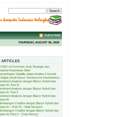
SUBSCRIBE
THURSDAY, AUGUST 06, 2026
T
ARTICLES
CISO v4 Overview: Arah Strategis dan
mpinan Keamanan Siber
emanfaatan Volatility dalam Analisis Forensik
Digital (Studi Kasus: Reminiscent Hackthebox)
entiment Analysis dengan Blazor Hybrid dan
pen AI -Part III
entiment Analysis dengan Blazor Hybrid dan
pen AI -Part II
entiment Analysis dengan Blazor Hybrid dan
Open AI
embangun ChatBot dengan Blazor Hybrid dan
pen AI – (Part III – Multi Session)
embangun ChatBot dengan Blazor Hybrid dan
pen AI (Part II – Chat History)