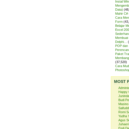
Instal Wi
Mengemba
Data)
(48
Mahir C# 
Cara Meng
Form
(43
Belajar 
Excel 200
Sederhan
Membuat 
Delphi…
POP dan
Perencan
Paket Tra
Membangu
(37,520)
Cara Mud
Photosh
MOST 
Admini
Happy 
Juninda
Budi P
Masino
Saifuddi
Romi S
Yudha 
Agus S
Juhaeri
Endi Dw