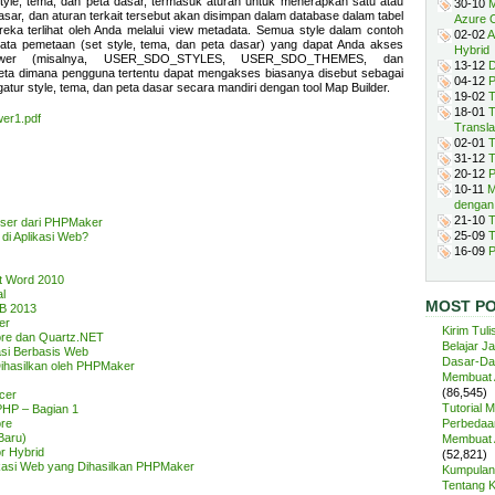
e, tema, dan peta dasar, termasuk aturan untuk menerapkan satu atau
30-10
M
 dasar, dan aturan terkait tersebut akan disimpan dalam database dalam tabel
Azure 
ka terlihat oleh Anda melalui view metadata. Semua style dalam contoh
02-02
A
data pemetaan (set style, tema, dan peta dasar) yang dapat Anda akses
Hybrid
iewer (misalnya, USER_SDO_STYLES, USER_SDO_THEMES, dan
13-12
D
a dimana pengguna tertentu dapat mengakses biasanya disebut sebagai
04-12
P
tur style, tema, dan peta dasar secara mandiri dengan tool Map Builder.
19-02
T
18-01
T
er1.pdf
Transla
02-01
T
31-12
T
20-12
P
10-11
M
dengan
21-10
T
ser dari PHPMaker
25-09
T
i Aplikasi Web?
16-09
P
ft Word 2010
l
MOST P
B 2013
er
Kirim Tuli
ore dan Quartz.NET
Belajar J
asi Berbasis Web
Dasar-Da
Dihasilkan oleh PHPMaker
Membuat A
(86,545)
cer
Tutorial 
HP – Bagian 1
re
Perbedaan
Baru)
Membuat A
or Hybrid
(52,821)
ikasi Web yang Dihasilkan PHPMaker
Kumpulan 
Tentang 