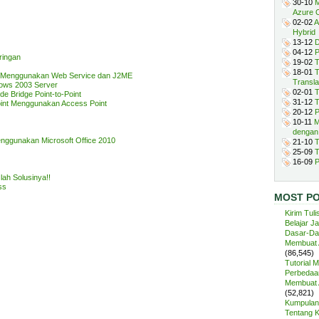
30-10
M
Azure 
02-02
A
Hybrid
13-12
D
04-12
P
ringan
19-02
T
18-01
T
pe Menggunakan Web Service dan J2ME
Transla
dows 2003 Server
02-01
T
e Bridge Point-to-Point
31-12
T
point Menggunakan Access Point
20-12
P
10-11
M
dengan
enggunakan Microsoft Office 2010
21-10
T
25-09
T
16-09
P
lah Solusinya!!
ss
MOST P
Kirim Tuli
Belajar J
Dasar-Da
Membuat A
(86,545)
Tutorial 
Perbedaan
Membuat A
(52,821)
Kumpulan 
Tentang 