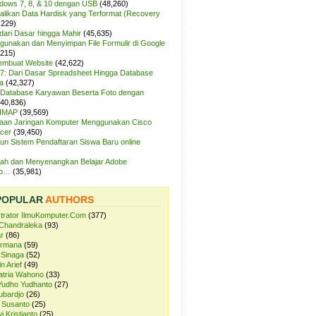
ndows 7, 8, & 10 dengan USB
(48,260)
likan Data Hardisk yang Terformat (Recovery
,229)
dari Dasar hingga Mahir
(45,635)
unakan dan Menyimpan File Formulir di Google
,215)
Membuat Website
(42,622)
7: Dari Dasar Spreadsheet Hingga Database
a
(42,327)
Database Karyawan Beserta Foto dengan
(40,836)
 IMAP
(39,569)
aan Jaringan Komputer Menggunakan Cisco
cer
(39,450)
n Sistem Pendaftaran Siswa Baru online
ah dan Menyenangkan Belajar Adobe
op…
(35,981)
POPULAR
AUTHORS
strator IlmuKomputer.Com
(377)
Chandraleka
(93)
r
(86)
ermana
(59)
 Sinaga
(52)
n Arief
(49)
atria Wahono
(33)
Yudho Yudhanto
(27)
ubardjo
(26)
 Susanto
(25)
i Kristianto
(25)