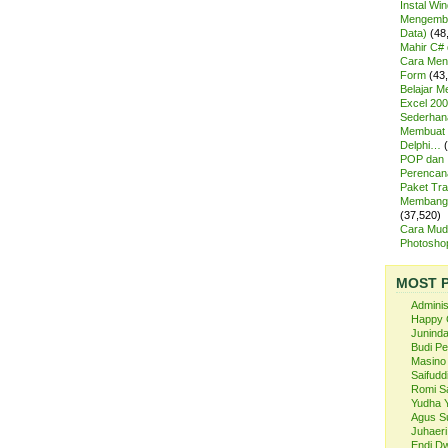
Instal Wi
Mengemba
Data)
(48
Mahir C# 
Cara Meng
Form
(43
Belajar 
Excel 200
Sederhan
Membuat 
Delphi…
POP dan
Perencan
Paket Tra
Membangu
(37,520)
Cara Mud
Photosh
MOST 
Admini
Happy 
Juninda
Budi P
Masino
Saifuddi
Romi S
Yudha 
Agus S
Juhaeri
Endi Dw