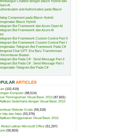
embangun ChatBot dengan Blazor Hybrid dan
Open AI
uthentication and Authorization pada Blazor
ialog Component pada Blazor Hybrid
engenalan Blazor Hybrid
elegram Bot Framework dan Azure Open AI
elegram Bot Framework dan Azure AI
tor
elegram Bot Framework Custom Control Part II
elegram Bot Framework Custom Control Part I
engenalan Telegram Bot Framework Pada C#
engenal Chat GPT: Era Baru Transformasi
 Kecerdasan Buatan
elegram.Bot Pada C# : Send Message Part II
elegram.Bot Pada C# : Send Message Part I
engenalan Telegram.Bot Pada C#
OPULAR
ARTICLES
san
(102,419)
aringan Komputer
(88,514)
sar Pemrograman Visual Basic 2010
(87,601)
plikasi Sederhana dengan Visual Basic 2010
Membuat Website Gratis
(59,318)
 http dan https
(53,376)
plikasi Menggunakan Visual Basic 2010
Modul Latihan Microsoft Office
(51,297)
Kami
(50,803)