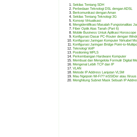
Sekilas Tentang SDH
Perbedaan Teknologi DSL dengan ADSL
Berkomunikasi dengan Aman
Sekilas Tentang Teknologi 3G
Konsep Virtualisasi
Mengidentifikasi Masalah Fungsionalitas Ja
Fiber Optik Atas Tanah (Part 6)
Mobile Business Untuk Aplikasi Horosco
Konfigurasi Dasar PC-Router dengan Win
Konfigurasi Jaringan Komputer Nirkabel Mod
Konfigurasi Jaringan Bridge Point-to-Multi
Teknologi VoIP
Positioning MPLS
Perkembangan Hardware Komputer
Membuat dan Mengelola Formulir Digital M
Mengenal Lebih TCP dan IP
VLAN
Metode IP Address Lanjutan VLSM
Mau Ngepoin Wi-Fi?? inSSIDer atau Xiruus 
Menghitung Subnet Mask Sebuah IP Addre