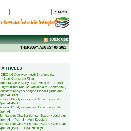
SUBSCRIBE
THURSDAY, AUGUST 06, 2026
T
ARTICLES
CISO v4 Overview: Arah Strategis dan
mpinan Keamanan Siber
emanfaatan Volatility dalam Analisis Forensik
Digital (Studi Kasus: Reminiscent Hackthebox)
entiment Analysis dengan Blazor Hybrid dan
pen AI -Part III
entiment Analysis dengan Blazor Hybrid dan
pen AI -Part II
entiment Analysis dengan Blazor Hybrid dan
Open AI
embangun ChatBot dengan Blazor Hybrid dan
pen AI – (Part III – Multi Session)
embangun ChatBot dengan Blazor Hybrid dan
pen AI (Part II – Chat History)