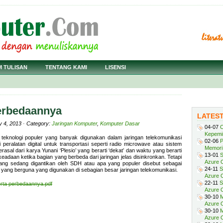
M TULISAN
TENTANG KAMI
LISENSI
erbedaannya
LATES
y 4, 2013 · Category:
Jaringan Komputer
,
Komputer Dasar
04-07
C
Kepemi
h teknologi populer yang banyak digunakan dalam jaringan telekomunikasi
02-06
P
peralatan digital untuk transportasi seperti radio microwave atau sistem
Memori 
rasal dari karya Yunani ‘Plesio’ yang berarti ‘dekat’ dan waktu yang berarti
13-01
S
keadaan ketika bagian yang berbeda dari jaringan jelas disinkronkan. Tetapi
Azure O
ng sedang digantikan oleh SDH atau apa yang populer disebut sebagai
24-11
S
n yang berguna yang digunakan di sebagian besar jaringan telekomunikasi.
Azure O
22-11
S
ta perbedaannya.pdf
Azure 
30-10
M
Azure O
30-10
M
Azure O