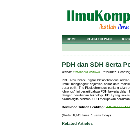
HOME
KLAIM TULISAN
KIRI
PDH dan SDH Serta P
Author:
Pusdrianto Wibowo
· Published: Februar
PDH atau hirarki digital Plesiochronous adala
untuk mengangkut sejumlah besar data melalui 
serat optik. The Plesiochronous panjang telah be
‘chronos’. Ini berarti bahwa PDH bekerja dalam 
dengan perubahan teknologi, PDH yang sekara
hirarki digital sinkron. SDH merupakan peralata
Download Tulisan Lenhkap:
PDH dan SDH ser
(Visited 6,141 times, 1 visits today)
Related Articles