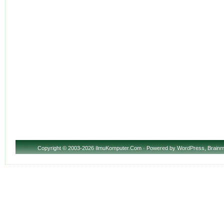
Copyright
© 2003-2026 IlmuKomputer.Com · Powered by
WordPress
,
Brainm