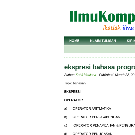
HOME
KLAIM TULISAN
KIRI
ekspresi bahasa prog
Author:
Kahfi Maulana
· Published: March 22, 20
Topic bahasan
EKSPRESI
OPERATOR
a) OPERATOR ARITMATIKA
b) OPERATOR PENGGABUNGAN
c) OPERATOR PENAMBAHAN & PENGUR
d) OPERATOR PENUGASAN