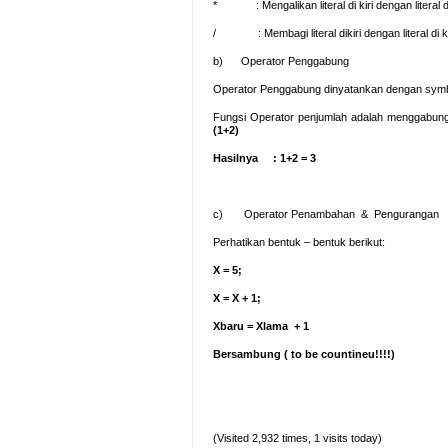
* : Mengalikan literal di kiri dengan literal 
/ : Membagi literal dikiri dengan literal di 
b) Operator Penggabung
Operator Penggabung dinyatankan dengan symb
Fungsi Operator penjumlah adalah menggabungka
(1+2)
Hasilnya : 1+2 = 3
c) Operator Penambahan & Pengurangan
Perhatikan bentuk – bentuk berikut:
X = 5;
X = X + 1;
X
baru = X
lama + 1
Bersambung ( to be countineu!!!!)
(Visited 2,932 times, 1 visits today)