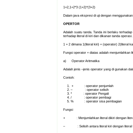
1+2,1+2*3 (1+2)*(3+2)
Dalam java ekspresi di uji dengan menggunakan
OPERTOR
Adalah suatu tanda. Tanda ini berlaku terhadap 
terhadap literal di kiri dan dikanan tanda operasi.
1 + 2 dimana 1(literal kiri) + (operator) 2(literal k
Fungsi operator + diatas adalah menjumlahkan lit
a) Operator Aritmatika
Adalah jenis –jenis operator yang di gunakan da
Contoh:
+ : operator penjumlah
– : operator selisih
* : operator Pengali
/ : operator pembagi
% : operator sisa pembagian
Fungsi
+ : Menjumlahkan literal dikiri dengan litera
– : Selisih antara literal kiri dengan literal