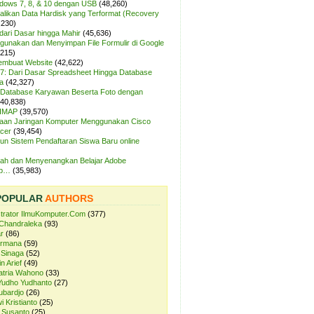
ndows 7, 8, & 10 dengan USB
(48,260)
likan Data Hardisk yang Terformat (Recovery
,230)
dari Dasar hingga Mahir
(45,636)
unakan dan Menyimpan File Formulir di Google
,215)
Membuat Website
(42,622)
7: Dari Dasar Spreadsheet Hingga Database
a
(42,327)
Database Karyawan Beserta Foto dengan
(40,838)
 IMAP
(39,570)
aan Jaringan Komputer Menggunakan Cisco
cer
(39,454)
n Sistem Pendaftaran Siswa Baru online
ah dan Menyenangkan Belajar Adobe
op…
(35,983)
POPULAR
AUTHORS
strator IlmuKomputer.Com
(377)
Chandraleka
(93)
r
(86)
ermana
(59)
 Sinaga
(52)
n Arief
(49)
atria Wahono
(33)
Yudho Yudhanto
(27)
ubardjo
(26)
i Kristianto
(25)
 Susanto
(25)