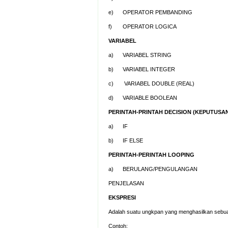
e) OPERATOR PEMBANDING
f) OPERATOR LOGICA
VARIABEL
a) VARIABEL STRING
b) VARIABEL INTEGER
c) VARIABEL DOUBLE (REAL)
d) VARIABLE BOOLEAN
PERINTAH-PRINTAH DECISION (KEPUTUSA
a) IF
b) IF ELSE
PERINTAH-PERINTAH LOOPING
a) BERULANG/PENGULANGAN
PENJELASAN
EKSPRESI
Adalah suatu ungkpan yang menghasilkan sebuah 
Contoh: