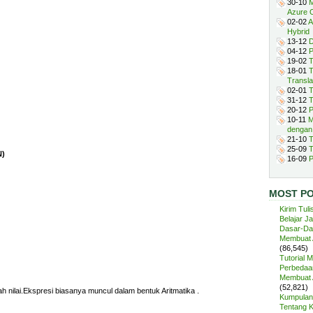
30-10
M
Azure 
02-02
A
Hybrid
13-12
D
04-12
P
19-02
T
18-01
T
Transla
02-01
T
31-12
T
20-12
P
10-11
M
dengan
21-10
T
25-09
T
N)
16-09
P
MOST P
Kirim Tuli
Belajar J
Dasar-Da
Membuat A
(86,545)
Tutorial 
Perbedaan
Membuat A
(52,821)
nilai.Ekspresi biasanya muncul dalam bentuk Aritmatika .
Kumpulan 
Tentang 