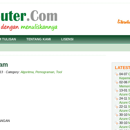
M TULISAN
TENTANG KAMI
LISENSI
ram
LATES
13 · Category:
Algoritma, Pemograman, Tool
04-07
C
Kepemi
02-06
P
Memori 
13-01
S
Azure O
24-11
S
Azure O
22-11
S
Azure 
30-10
M
Azure O
ANGAN
30-10
M
Azure O