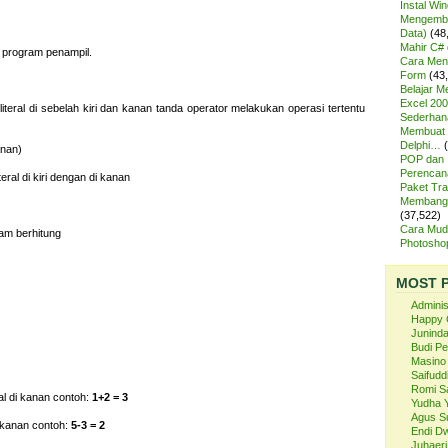
Instal Wi
Mengemba
Data)
(48
Mahir C# 
 program penampil.
Cara Meng
Form
(43
Belajar 
Excel 200
literal di sebelah kiri dan kanan tanda operator melakukan operasi tertentu
Sederhan
Membuat 
Delphi…
anan)
POP dan
Perencan
eral di kiri dengan di kanan
Paket Tra
Membangu
(37,522)
Cara Mud
lam berhitung
Photosh
MOST 
Admini
Happy 
Juninda
Budi P
Masino
Saifuddi
Romi S
l di kanan contoh:
1+2 = 3
Yudha 
Agus S
 kanan contoh:
5-3 = 2
Endi Dw
Juhaeri