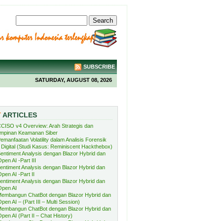
SUBSCRIBE
SATURDAY, AUGUST 08, 2026
T
ARTICLES
CISO v4 Overview: Arah Strategis dan
mpinan Keamanan Siber
emanfaatan Volatility dalam Analisis Forensik
Digital (Studi Kasus: Reminiscent Hackthebox)
entiment Analysis dengan Blazor Hybrid dan
pen AI -Part III
entiment Analysis dengan Blazor Hybrid dan
pen AI -Part II
entiment Analysis dengan Blazor Hybrid dan
Open AI
embangun ChatBot dengan Blazor Hybrid dan
pen AI – (Part III – Multi Session)
embangun ChatBot dengan Blazor Hybrid dan
pen AI (Part II – Chat History)