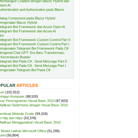
embangun ChatBot dengan Blazor Hybrid dan
Open AI
uthentication and Authorization pada Blazor
ialog Component pada Blazor Hybrid
engenalan Blazor Hybrid
elegram Bot Framework dan Azure Open AI
elegram Bot Framework dan Azure AI
tor
elegram Bot Framework Custom Control Part II
elegram Bot Framework Custom Control Part I
engenalan Telegram Bot Framework Pada C#
engenal Chat GPT: Era Baru Transformasi
 Kecerdasan Buatan
elegram.Bot Pada C# : Send Message Part II
elegram.Bot Pada C# : Send Message Part I
engenalan Telegram.Bot Pada C#
OPULAR
ARTICLES
san
(102,912)
aringan Komputer
(88,520)
sar Pemrograman Visual Basic 2010
(87,603)
plikasi Sederhana dengan Visual Basic 2010
Membuat Website Gratis
(59,318)
 http dan https
(53,378)
plikasi Menggunakan Visual Basic 2010
Modul Latihan Microsoft Office
(51,299)
Kami
(50,804)