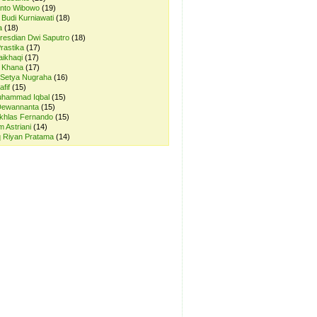
anto Wibowo
(19)
 Budi Kurniawati
(18)
a
(18)
resdian Dwi Saputro
(18)
rastika
(17)
aikhaqi
(17)
r Khana
(17)
 Setya Nugraha
(16)
afif
(15)
uhammad Iqbal
(15)
Dewannanta
(15)
Ikhlas Fernando
(15)
 Astriani
(14)
q Riyan Pratama
(14)