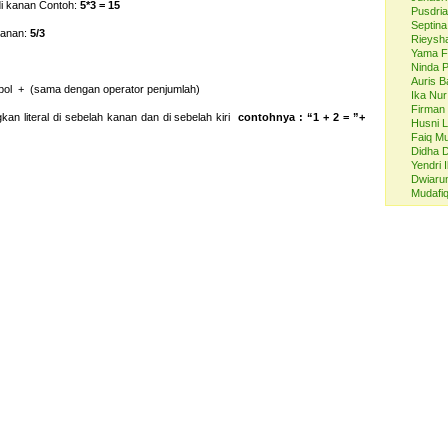
di kanan Contoh:
5*3 = 15
Pusdri
Septina
kanan:
5/3
Rieysh
Yama F
Ninda P
Auris B
ol + (sama dengan operator penjumlah)
Ika Nu
Firman
n literal di sebelah kanan dan di sebelah kiri
contohnya : “1 + 2 = ”+
Husni L
Faiq M
Didha 
Yendri 
Dwiarum
Mudafi