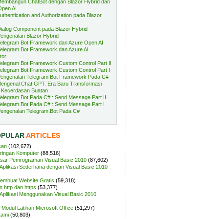
embangun ChatBot dengan Blazor Hybrid dan
Open AI
uthentication and Authorization pada Blazor
ialog Component pada Blazor Hybrid
engenalan Blazor Hybrid
elegram Bot Framework dan Azure Open AI
elegram Bot Framework dan Azure AI
tor
elegram Bot Framework Custom Control Part II
elegram Bot Framework Custom Control Part I
engenalan Telegram Bot Framework Pada C#
engenal Chat GPT: Era Baru Transformasi
 Kecerdasan Buatan
elegram.Bot Pada C# : Send Message Part II
elegram.Bot Pada C# : Send Message Part I
engenalan Telegram.Bot Pada C#
OPULAR
ARTICLES
san
(102,672)
aringan Komputer
(88,516)
sar Pemrograman Visual Basic 2010
(87,602)
plikasi Sederhana dengan Visual Basic 2010
Membuat Website Gratis
(59,318)
 http dan https
(53,377)
plikasi Menggunakan Visual Basic 2010
Modul Latihan Microsoft Office
(51,297)
Kami
(50,803)