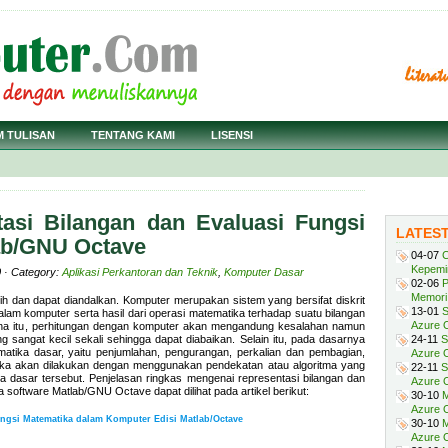
M TULISAN
TENTANG KAMI
LISENSI
asi Bilangan dan Evaluasi Fungsi
LATES
ab/GNU Octave
04-07
C
Kepemi
0 · Category:
Aplikasi Perkantoran dan Teknik
,
Komputer Dasar
02-06
P
Memori 
ih dan dapat diandalkan. Komputer merupakan sistem yang bersifat diskrit
13-01
S
lam komputer serta hasil dari operasi matematika terhadap suatu bilangan
Azure O
rena itu, perhitungan dengan komputer akan mengandung kesalahan namun
 sangat kecil sekali sehingga dapat diabaikan. Selain itu, pada dasarnya
24-11
S
atika dasar, yaitu penjumlahan, pengurangan, perkalian dan pembagian,
Azure O
tika akan dilakukan dengan menggunakan pendekatan atau algoritma yang
22-11
S
 dasar tersebut. Penjelasan ringkas mengenai representasi bilangan dan
Azure 
software Matlab/GNU Octave dapat dilihat pada artikel berikut:
30-10
M
Azure O
ngsi Matematika dalam Komputer Edisi Matlab/Octave
30-10
M
Azure O