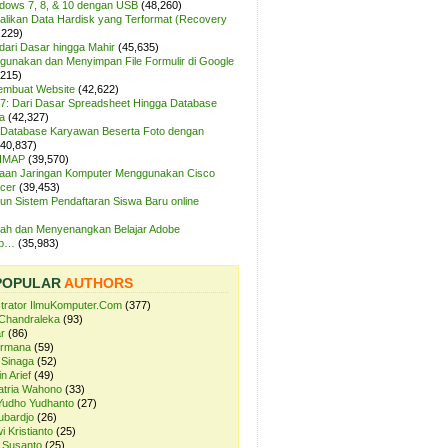
ndows 7, 8, & 10 dengan USB
(48,260)
likan Data Hardisk yang Terformat (Recovery
,229)
dari Dasar hingga Mahir
(45,635)
unakan dan Menyimpan File Formulir di Google
,215)
Membuat Website
(42,622)
7: Dari Dasar Spreadsheet Hingga Database
a
(42,327)
Database Karyawan Beserta Foto dengan
(40,837)
 IMAP
(39,570)
aan Jaringan Komputer Menggunakan Cisco
cer
(39,453)
n Sistem Pendaftaran Siswa Baru online
ah dan Menyenangkan Belajar Adobe
op…
(35,983)
POPULAR
AUTHORS
strator IlmuKomputer.Com
(377)
Chandraleka
(93)
r
(86)
ermana
(59)
 Sinaga
(52)
n Arief
(49)
atria Wahono
(33)
Yudho Yudhanto
(27)
ubardjo
(26)
i Kristianto
(25)
 Susanto
(25)