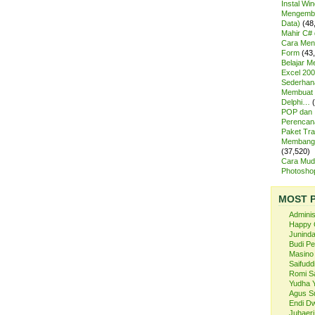
Instal Wi
Mengemba
Data)
(48
Mahir C# 
Cara Meng
Form
(43
Belajar 
Excel 200
Sederhan
Membuat 
Delphi…
POP dan
Perencan
Paket Tra
Membangu
(37,520)
Cara Mud
Photosh
MOST 
Admini
Happy 
Juninda
Budi P
Masino
Saifuddi
Romi S
Yudha 
Agus S
Endi Dw
Juhaeri