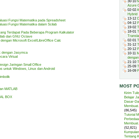
30-10
M
Azure 
02-02
A
Hybrid
13-12
D
aluasi Fungsi Matematika pada Spreadsheet
04-12
P
luasi Fungsi Matematika dalam Scilab
19-02
T
18-01
T
yang Terdapat Pada Beberapa Program Kalkulator
Transla
tlab dan GNU Octave
02-01
T
dengan Microsoft Excel/LibreOffice Calc
31-12
T
20-12
P
ik dengan Jasymca
10-11
M
cara Virtual
dengan
21-10
T
sign Jaringan Small Office
25-09
T
ns untuk Windows, Linux dan Android
16-09
P
imbolik
MOST P
ngan MATLAB
Kirim Tuli
UAL BOX
Belajar J
Dasar-Da
Membuat A
(86,545)
Tutorial 
Perbedaan
Membuat A
(52,821)
Kumpulan 
Tentang 