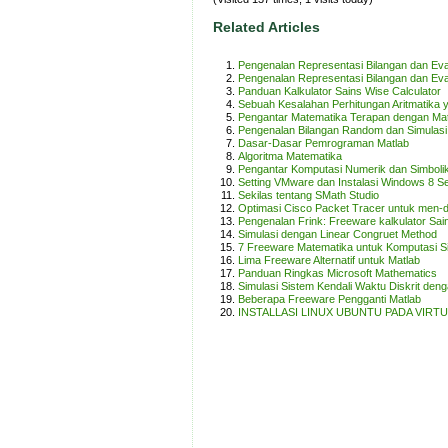
Related Articles
Pengenalan Representasi Bilangan dan Ev
Pengenalan Representasi Bilangan dan Eva
Panduan Kalkulator Sains Wise Calculator
Sebuah Kesalahan Perhitungan Aritmatika 
Pengantar Matematika Terapan dengan Ma
Pengenalan Bilangan Random dan Simulasi 
Dasar-Dasar Pemrograman Matlab
Algoritma Matematika
Pengantar Komputasi Numerik dan Simbol
Setting VMware dan Instalasi Windows 8 Se
Sekilas tentang SMath Studio
Optimasi Cisco Packet Tracer untuk men-de
Pengenalan Frink: Freeware kalkulator Sai
Simulasi dengan Linear Congruet Method
7 Freeware Matematika untuk Komputasi S
Lima Freeware Alternatif untuk Matlab
Panduan Ringkas Microsoft Mathematics
Simulasi Sistem Kendali Waktu Diskrit de
Beberapa Freeware Pengganti Matlab
INSTALLASI LINUX UBUNTU PADA VIRT