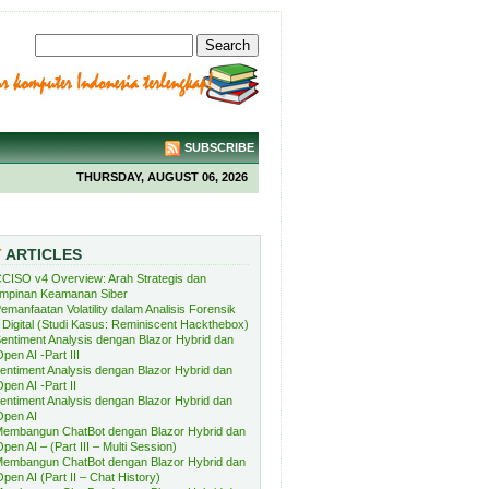
SUBSCRIBE
THURSDAY, AUGUST 06, 2026
T
ARTICLES
CISO v4 Overview: Arah Strategis dan
mpinan Keamanan Siber
emanfaatan Volatility dalam Analisis Forensik
Digital (Studi Kasus: Reminiscent Hackthebox)
entiment Analysis dengan Blazor Hybrid dan
pen AI -Part III
entiment Analysis dengan Blazor Hybrid dan
pen AI -Part II
entiment Analysis dengan Blazor Hybrid dan
Open AI
embangun ChatBot dengan Blazor Hybrid dan
pen AI – (Part III – Multi Session)
embangun ChatBot dengan Blazor Hybrid dan
pen AI (Part II – Chat History)