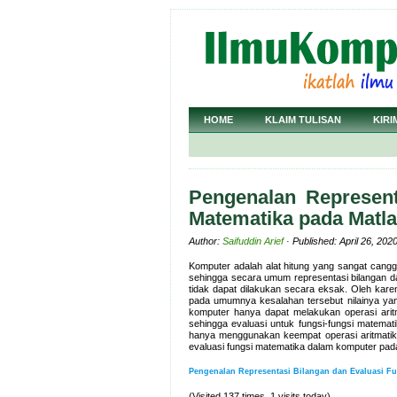
HOME
KLAIM TULISAN
KIRI
Pengenalan Represent
Matematika pada Matl
Author:
Saifuddin Arief
· Published: April 26, 202
Komputer adalah alat hitung yang sangat cangg
sehingga secara umum representasi bilangan da
tidak dapat dilakukan secara eksak. Oleh ka
pada umumnya kesalahan tersebut nilainya yang
komputer hanya dapat melakukan operasi aritm
sehingga evaluasi untuk fungsi-fungsi matema
hanya menggunakan keempat operasi aritmatika
evaluasi fungsi matematika dalam komputer pada 
Pengenalan Representasi Bilangan dan Evaluasi Fu
(Visited 137 times, 1 visits today)