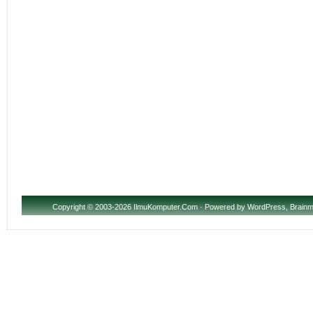
Copyright
© 2003-2026 IlmuKomputer.Com · Powered by
WordPress
,
Brainm