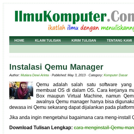
HOME
KLAIM TULISAN
KIRIM TULISAN
TENTANG KAMI
Instalasi Qemu Manager
Author:
Mutiara Dewi Arinta
· Published: May 3, 2013 · Category:
Komputer Dasar
Qemu adalah salah satu software yang 
membuat OS di dalam OS. Cara kerjanya ma
Box maupun Virtual Machine, namun Qemu 
awalnya Qemu manager hanya bisa digunak
dewasa ini Qemu sekarang dapat dijalankan pada platform
Jika anda ingin mengetahui bagaimana cara meng-install
Download Tulisan Lengkap:
cara-menginstall-Qemu man