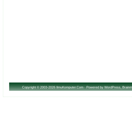
Copyright
© 2003-2026 IlmuKomputer.Com · Powered by
WordPress
,
Brainm