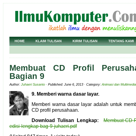
HOME
KLAIM TULISAN
KIRIM TULISAN
TENTANG KAMI
Membuat CD Profil Perusahaa
Bagian 9
Author:
Juhaeri Susanto
· Published: June 6, 2013 · Category:
Animasi dan Multimedia
9. Memberi w
arna dasar layar
.
Memberi warna dasar layar adalah untuk memb
CD profil perusahaan.
Download Tulisan Lengkap:
Membuat-CD-Pro
edisi-lengkap-bag-9-juhaeri.pdf