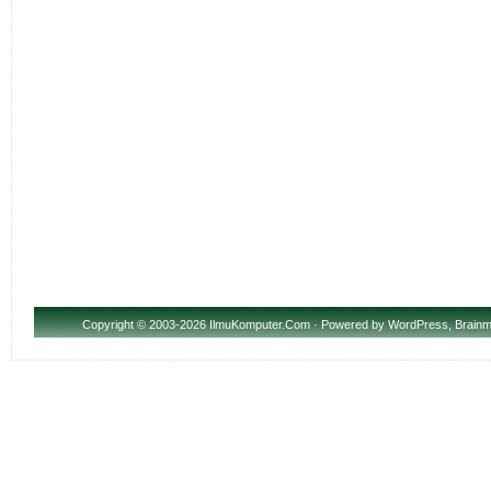
Copyright
© 2003-2026 IlmuKomputer.Com · Powered by
WordPress
,
Brainm