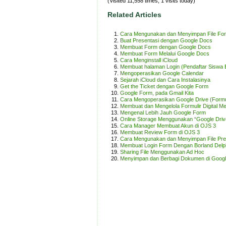
(Visited 11,558 times, 1 visits today)
Related Articles
Cara Mengunakan dan Menyimpan File Form
Buat Presentasi dengan Google Docs
Membuat Form dengan Google Docs
Membuat Form Melalui Google Docs
Cara Menginstall iCloud
Membuat halaman Login (Pendaftar Siswa 
Mengoperasikan Google Calendar
Sejarah iCloud dan Cara Instalasinya
Get the Ticket dengan Google Form
Google Form, pada Gmail Kita
Cara Mengoperasikan Google Drive (Formu
Membuat dan Mengelola Formulir Digital M
Mengenal Lebih Jauh Google Form
Online Storage Menggunakan “Google Driv
Cara Manager Membuat Akun di OJS 3
Membuat Review Form di OJS 3
Cara Mengunakan dan Menyimpan File Pres
Membuat Login Form Dengan Borland Delph
Sharing File Menggunakan Ad Hoc
Menyimpan dan Berbagi Dokumen di Goog