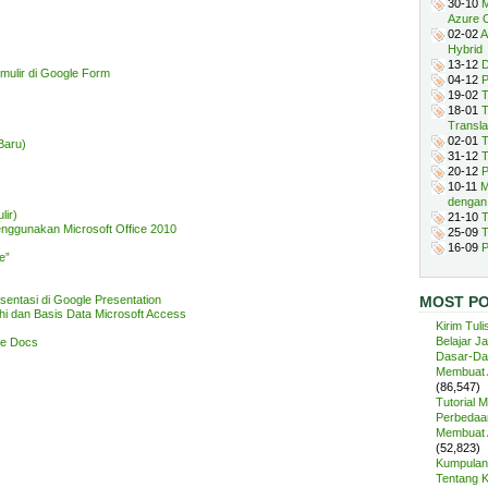
30-10
M
Azure 
02-02
A
Hybrid
13-12
D
ulir di Google Form
04-12
P
19-02
T
18-01
T
Transla
02-01
T
Baru)
31-12
T
20-12
P
10-11
M
dengan
lir)
21-10
T
enggunakan Microsoft Office 2010
25-09
T
16-09
P
e”
entasi di Google Presentation
MOST P
i dan Basis Data Microsoft Access
Kirim Tuli
Belajar J
le Docs
Dasar-Da
Membuat A
(86,547)
Tutorial 
Perbedaan
Membuat A
(52,823)
Kumpulan 
Tentang 