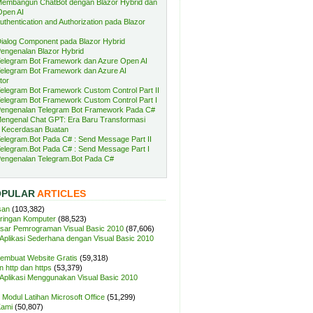
embangun ChatBot dengan Blazor Hybrid dan
Open AI
uthentication and Authorization pada Blazor
ialog Component pada Blazor Hybrid
engenalan Blazor Hybrid
elegram Bot Framework dan Azure Open AI
elegram Bot Framework dan Azure AI
tor
elegram Bot Framework Custom Control Part II
elegram Bot Framework Custom Control Part I
engenalan Telegram Bot Framework Pada C#
engenal Chat GPT: Era Baru Transformasi
 Kecerdasan Buatan
elegram.Bot Pada C# : Send Message Part II
elegram.Bot Pada C# : Send Message Part I
engenalan Telegram.Bot Pada C#
OPULAR
ARTICLES
san
(103,382)
aringan Komputer
(88,523)
sar Pemrograman Visual Basic 2010
(87,606)
plikasi Sederhana dengan Visual Basic 2010
Membuat Website Gratis
(59,318)
 http dan https
(53,379)
plikasi Menggunakan Visual Basic 2010
Modul Latihan Microsoft Office
(51,299)
Kami
(50,807)