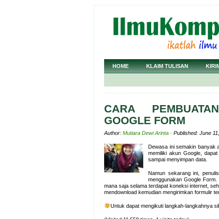
HOME
KLAIM TULISAN
KIRI
CARA PEMBUATA
GOOGLE FORM
Author:
Mutiara Dewi Arinta
· Published: June 11
Dewasa ini semakin banyak 
memiliki akun Google, dapa
sampai menyimpan data.
Namun sekarang ini, penuli
menggunakan Google Form. Go
mana saja selama terdapat koneksi internet, seh
mendownload kemudian mengirimkan formulir ter
Untuk dapat mengikuti langkah-langkahnya s