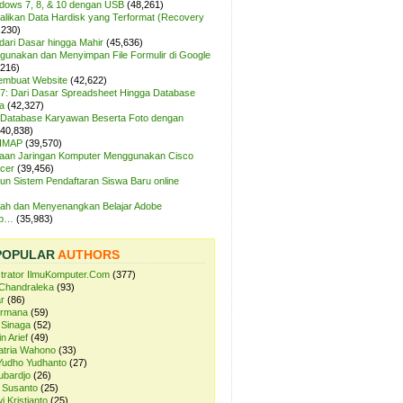
ndows 7, 8, & 10 dengan USB
(48,261)
likan Data Hardisk yang Terformat (Recovery
,230)
dari Dasar hingga Mahir
(45,636)
unakan dan Menyimpan File Formulir di Google
,216)
Membuat Website
(42,622)
7: Dari Dasar Spreadsheet Hingga Database
a
(42,327)
Database Karyawan Beserta Foto dengan
(40,838)
 IMAP
(39,570)
aan Jaringan Komputer Menggunakan Cisco
cer
(39,456)
n Sistem Pendaftaran Siswa Baru online
ah dan Menyenangkan Belajar Adobe
op…
(35,983)
POPULAR
AUTHORS
strator IlmuKomputer.Com
(377)
Chandraleka
(93)
r
(86)
ermana
(59)
 Sinaga
(52)
n Arief
(49)
atria Wahono
(33)
Yudho Yudhanto
(27)
ubardjo
(26)
 Susanto
(25)
i Kristianto
(25)