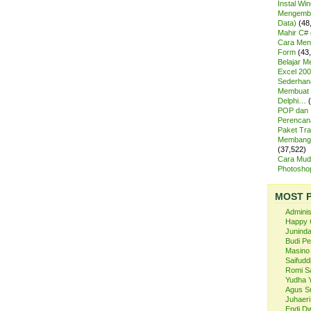
Instal Wi
Mengemba
Data)
(48
Mahir C# 
Cara Meng
Form
(43
Belajar 
Excel 200
Sederhan
Membuat 
Delphi…
POP dan
Perencan
Paket Tra
Membangu
(37,522)
Cara Mud
Photosh
MOST 
Admini
Happy 
Juninda
Budi P
Masino
Saifuddi
Romi S
Yudha 
Agus S
Juhaeri
Endi Dw