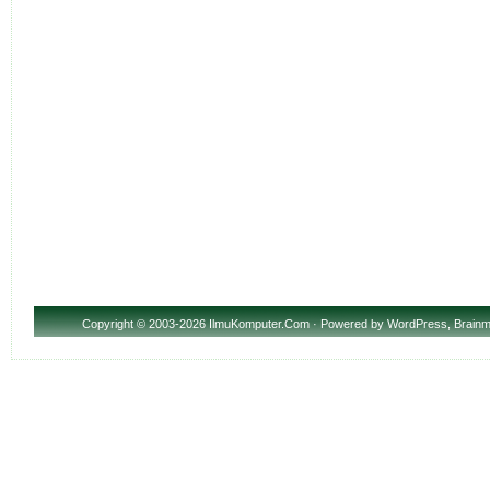
Copyright
© 2003-2026 IlmuKomputer.Com · Powered by
WordPress
,
Brainm