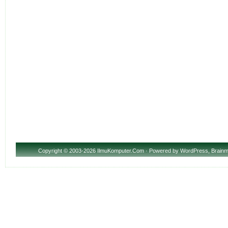
Copyright
© 2003-2026 IlmuKomputer.Com · Powered by
WordPress
,
Brainm