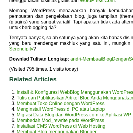
menggunakan fasilitas gratis dari
WordPress.Com
.
Memang WordPress menawarkan banyak kemudahan
pembuatan dan pengelolaan blog, juga tampilan (them
(plugins) yang sangat variatif. Tapi apakah tidak ada alter
untuk berblogging ria?
Ternyata banyak, salah satunya yang akan kita bahas disi
yang baru mendengar makhluk yang satu ini, mungkin i
Serendipity
?
Downlad Tulisan Lengkap:
andri-MembuatBlogDenganSer
(Visited 795 times, 1 visits today)
Related Articles
Install & Konfigurasi WebBlog Menggunakan WordPre
Tulis dan Publikasikan Artikel Blog Anda Menggunaka
Membuat Toko Online dengan WordPress
Menginstall WordPress di PC atau Laptop
Migrasi Data Blog dari WordPress.com ke Aplikasi WP 
Membedah Mod_rewrite pada WordPress
Installasi CMS WordPress di Web Hosting
Membuat Blog menggunakan Blogger