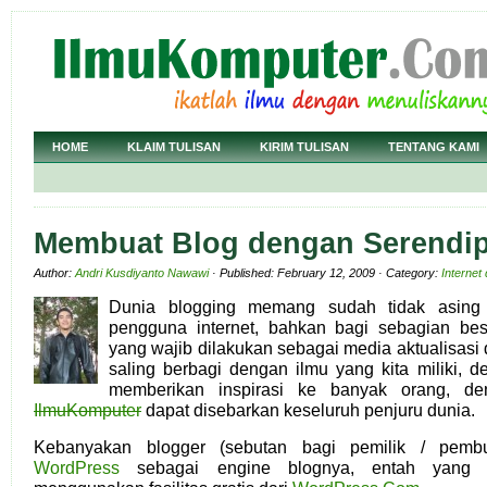
HOME
KLAIM TULISAN
KIRIM TULISAN
TENTANG KAMI
Membuat Blog dengan Serendip
Author:
Andri Kusdiyanto Nawawi
· Published: February 12, 2009 · Category:
Internet
Dunia blogging memang sudah tidak asing l
pengguna internet, bahkan bagi sebagian bes
yang wajib dilakukan sebagai media aktualisasi d
saling berbagi dengan ilmu yang kita miliki, d
memberikan inspirasi ke banyak orang, d
IlmuKomputer
dapat disebarkan keseluruh penjuru dunia.
Kebanyakan blogger (sebutan bagi pemilik / pemb
WordPress
sebagai engine blognya, entah yang d