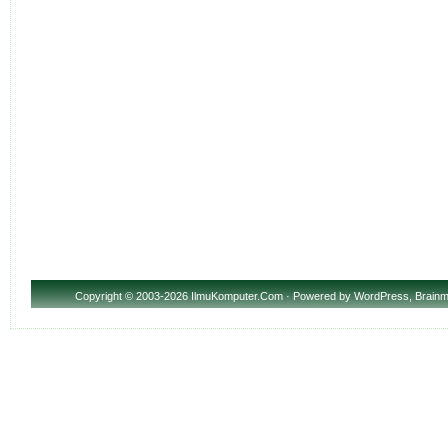
Copyright
© 2003-2026 IlmuKomputer.Com · Powered by
WordPress
,
Brainm