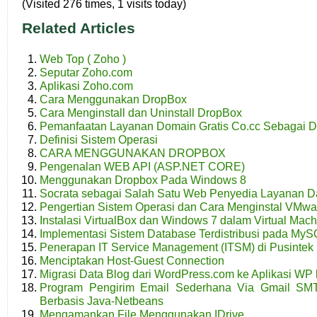
(Visited 276 times, 1 visits today)
Related Articles
Web Top ( Zoho )
Seputar Zoho.com
Aplikasi Zoho.com
Cara Menggunakan DropBox
Cara Menginstall dan Uninstall DropBox
Pemanfaatan Layanan Domain Gratis Co.cc Sebagai 
Definisi Sistem Operasi
CARA MENGGUNAKAN DROPBOX
Pengenalan WEB API (ASP.NET CORE)
Menggunakan Dropbox Pada Windows 8
Socrata sebagai Salah Satu Web Penyedia Layanan D
Pengertian Sistem Operasi dan Cara Menginstal VMwa
Instalasi VirtualBox dan Windows 7 dalam Virtual Mach
Implementasi Sistem Database Terdistribusi pada My
Penerapan IT Service Management (ITSM) di Pusinte
Menciptakan Host-Guest Connection
Migrasi Data Blog dari WordPress.com ke Aplikasi WP 
Program Pengirim Email Sederhana Via Gmail S
Berbasis Java-Netbeans
Mengamankan File Menggunakan IDrive