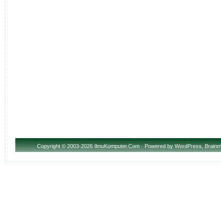
Copyright
© 2003-2026 IlmuKomputer.Com · Powered by
WordPress
,
Brainm