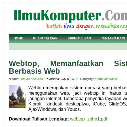
HOME
KLAIM TULISAN
KIRIM TULISAN
TENTANG KAMI
Webtop, Memanfaatkan Sis
Berbasis Web
Author:
Ulinuha Faizulutfi
· Published: July 6, 2013 · Category:
Komputer Dasar
Webtop merupakan sistem operasi yang berbas
menggunakan web, jadi webtop ini harus t
jaringan internet. Beberapa penyedia layanan w
Klorofil, xindesk, desktoptwo, iCube, GlideOS
AjaxWindows, dan Youos.
Download Tulisan Lengkap:
webtop_zoho1.pdf