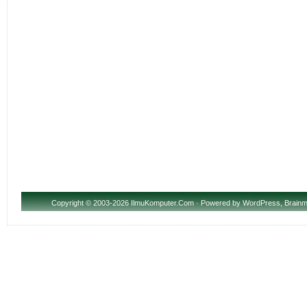
Copyright
© 2003-2026 IlmuKomputer.Com · Powered by
WordPress
,
Brainm