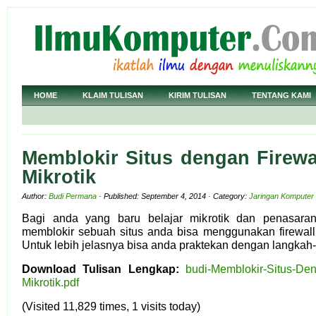
HOME
KLAIM TULISAN
KIRIM TULISAN
TENTANG KAMI
Memblokir Situs dengan Firewal
Mikrotik
Author:
Budi Permana
· Published: September 4, 2014 · Category:
Jaringan Komputer
Bagi anda yang baru belajar mikrotik dan penasara
memblokir sebuah situs anda bisa menggunakan firewall fi
Untuk lebih jelasnya bisa anda praktekan dengan langkah-
Download Tulisan Lengkap:
budi-Memblokir-Situs-Deng
Mikrotik.pdf
(Visited 11,829 times, 1 visits today)