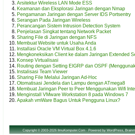
Arsitektur Wireless LAN Mode ESS
Keamanan dan Eksplorasi Jaringan dengan Nmap
Pengamanan Jaringan dengan Server IDS Portsentry
Serangan Pada Jaringan Wireless
Perancangan Sistem Intrusion Detection System
Penjelasan Singkat tentang Network Packet
Sharing File di Jaringan dengan NFS
Membuat Website untuk Usaha Anda
Installasi Oracle VM Virtual Box 4.1.6
Mengkoneksikan Client ke dalam Jaringan Extended Se
Konsep Virtualisasi
Routing dengan Setting EIGRP dan OSPF (Menggunak
Instalisasi Team Viewer
Sharing File Melalui Jaringan Ad-Hoc
Otomatisasi Jendela dan Lampu dengan ATmega8
Membuat Jaringan Peer to Peer Menggunakan Wifi Inter
Menginstall VMware Workstation 8 pada Windows 7
Apakah vmWare Bagus Untuk Pengguna Linux?
Copyright
© 2003-2026 IlmuKomputer.Com · Powered by
WordPress
,
Brainm