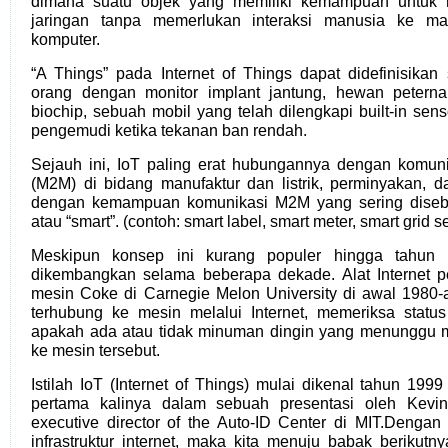
dimana suatu objek yang memiliki kemampuan untuk m
jaringan tanpa memerlukan interaksi manusia ke m
komputer.
“A Things” pada Internet of Things dapat didefinisikan
orang dengan monitor implant jantung, hewan petern
biochip, sebuah mobil yang telah dilengkapi built-in se
pengemudi ketika tekanan ban rendah.
Sejauh ini, IoT paling erat hubungannya dengan komun
(M2M) di bidang manufaktur dan listrik, perminyakan, 
dengan kemampuan komunikasi M2M yang sering disebu
atau “smart”. (contoh: smart label, smart meter, smart grid s
Meskipun konsep ini kurang populer hingga tahun
dikembangkan selama beberapa dekade. Alat Internet p
mesin Coke di Carnegie Melon University di awal 1980-
terhubung ke mesin melalui Internet, memeriksa stat
apakah ada atau tidak minuman dingin yang menunggu m
ke mesin tersebut.
Istilah IoT (Internet of Things) mulai dikenal tahun 199
pertama kalinya dalam sebuah presentasi oleh Kevin
executive director of the Auto-ID Center di MIT.Deng
infrastruktur internet, maka kita menuju babak berikut