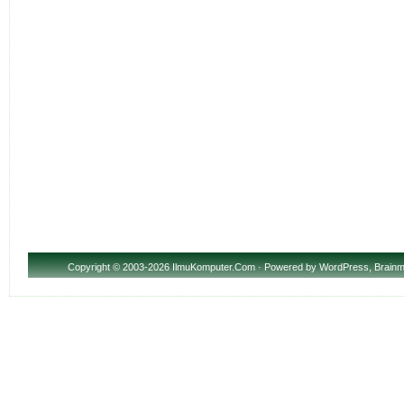
Copyright
© 2003-2026 IlmuKomputer.Com · Powered by
WordPress
,
Brainm