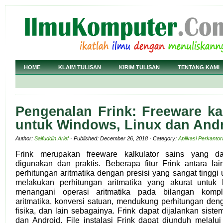
HOME
KLAIM TULISAN
KIRIM TULISAN
TENTANG KAMI
Pengenalan Frink: Freeware ka
untuk Windows, Linux dan And
Author:
Saifuddin Arief
· Published: December 26, 2018 · Category:
Aplikasi Perkanto
Frink merupakan freeware kalkulator sains yang d
digunakan dan praktis. Beberapa fitur Frink antara la
perhitungan aritmatika dengan presisi yang sangat tinggi 
melakukan perhitungan aritmatika yang akurat untuk b
menangani operasi aritmatika pada bilangan komple
aritmatika, konversi satuan, mendukung perhitungan d
fisika, dan lain sebagainya.
Frink dapat dijalankan sist
dan Android. File instalasi Frink dapat diunduh melalui