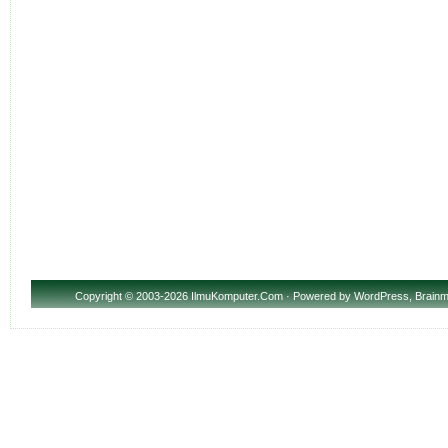
Copyright
© 2003-2026 IlmuKomputer.Com · Powered by
WordPress
,
Brainm