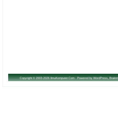
Copyright
© 2003-2026 IlmuKomputer.Com · Powered by
WordPress
,
Brainm