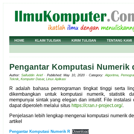
HOME
KLAIM TULISAN
KIRIM TULISAN
TENTANG KAMI
Pengantar Komputasi Numerik 
Author:
Saifuddin Arief
· Published: May 10, 2020 · Category:
Algoritma, Pemogr
Teknik
,
Komputer Dasar
,
Linux Aplikasi
R adalah bahasa pemrograman tingkat tinggi serta li
dikembangkan untuk komputasi numerik, statistik da
mempunyai sintak yang elegan dan intuitif. File instalas
dapat diperoleh melalui situs
https://cran.r-project.org/
.
Penjelasan lebih lengkap mengenai komputasi numerik de
artikel
Pengantar Komputasi Numerik R
Download