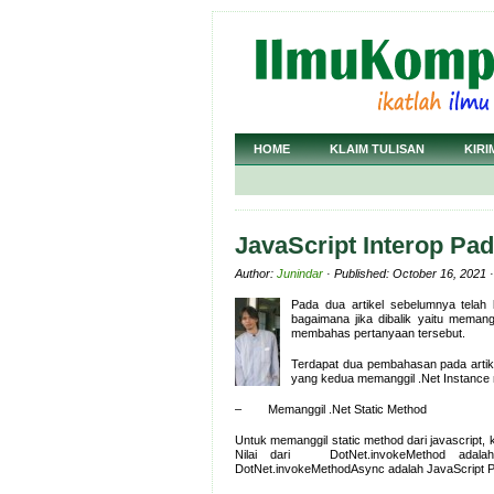
HOME
KLAIM TULISAN
KIRI
JavaScript Interop Pad
Author:
Junindar
· Published: October 16, 2021 
Pada dua artikel sebelumnya telah 
bagaimana jika dibalik yaitu memangg
membahas pertanyaan tersebut.
Terdapat dua pembahasan pada artike
yang kedua memanggil .Net Instance 
– Memanggil .Net Static Method
Untuk memanggil static method dari javascript
Nilai dari DotNet.invokeMethod adalah
DotNet.invokeMethodAsync adalah JavaScript Pr