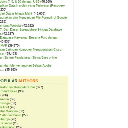
ndows 7, 8, & 10 dengan USB
(48,260)
likan Data Hardisk yang Terformat (Recovery
,230)
dari Dasar hingga Mahir
(45,636)
unakan dan Menyimpan File Formulir di Google
,215)
Membuat Website
(42,622)
7: Dari Dasar Spreadsheet Hingga Database
a
(42,327)
Database Karyawan Beserta Foto dengan
(40,838)
 IMAP
(39,570)
aan Jaringan Komputer Menggunakan Cisco
cer
(39,453)
n Sistem Pendaftaran Siswa Baru online
ah dan Menyenangkan Belajar Adobe
op…
(35,983)
POPULAR
AUTHORS
strator IlmuKomputer.Com
(377)
Chandraleka
(93)
r
(86)
ermana
(59)
 Sinaga
(52)
n Arief
(49)
atria Wahono
(33)
Yudho Yudhanto
(27)
ubardjo
(26)
 Susanto
(25)
i Kristianto
(25)