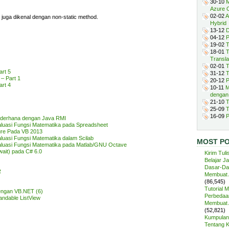
30-10
M
Azure 
02-02
A
 juga dikenal dengan non-static method.
Hybrid
13-12
D
04-12
P
19-02
T
18-01
T
Transla
02-01
T
art 5
31-12
T
– Part 1
20-12
P
art 4
10-11
M
dengan
21-10
T
25-09
T
16-09
P
Sederhana dengan Java RMI
aluasi Fungsi Matematika pada Spreadsheet
re Pada VB 2013
luasi Fungsi Matematika dalam Scilab
MOST P
aluasi Fungsi Matematika pada Matlab/GNU Octave
ait) pada C# 6.0
Kirim Tuli
Belajar J
Dasar-Da
R
Membuat A
(86,545)
Tutorial 
engan VB.NET (6)
Perbedaan
dable ListView
Membuat A
(52,821)
Kumpulan 
Tentang 