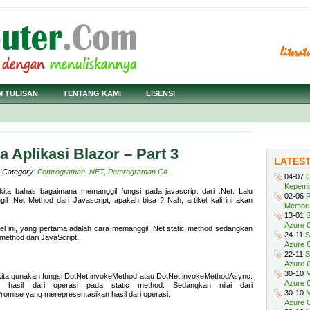
M TULISAN
TENTANG KAMI
LISENSI
a Aplikasi Blazor – Part 3
LATES
· Category:
Pemrograman .NET
,
Pemrograman C#
04-07
C
Kepemi
kita bahas bagaimana memanggil fungsi pada javascript dari .Net. Lalu
02-06
P
il .Net Method dari Javascript, apakah bisa ? Nah, artikel kali ini akan
Memori 
13-01
S
Azure O
l ini, yang pertama adalah cara memanggil .Net static method sedangkan
24-11
S
method dari JavaScript.
Azure O
22-11
S
Azure 
30-10
M
, kita gunakan fungsi DotNet.invokeMethod atau DotNet.invokeMethodAsync.
Azure O
 hasil dari operasi pada static method. Sedangkan nilai dari
30-10
M
omise yang merepresentasikan hasil dari operasi.
Azure O