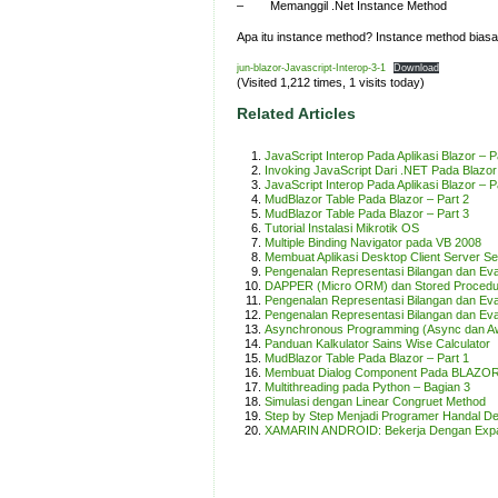
– Memanggil .Net Instance Method
Apa itu instance method? Instance method biasa
jun-blazor-Javascript-Interop-3-1
Download
(Visited 1,212 times, 1 visits today)
Related Articles
JavaScript Interop Pada Aplikasi Blazor – P
Invoking JavaScript Dari .NET Pada Blazor 
JavaScript Interop Pada Aplikasi Blazor – P
MudBlazor Table Pada Blazor – Part 2
MudBlazor Table Pada Blazor – Part 3
Tutorial Instalasi Mikrotik OS
Multiple Binding Navigator pada VB 2008
Membuat Aplikasi Desktop Client Server 
Pengenalan Representasi Bilangan dan Ev
DAPPER (Micro ORM) dan Stored Procedu
Pengenalan Representasi Bilangan dan Eva
Pengenalan Representasi Bilangan dan Ev
Asynchronous Programming (Async dan Aw
Panduan Kalkulator Sains Wise Calculator
MudBlazor Table Pada Blazor – Part 1
Membuat Dialog Component Pada BLAZO
Multithreading pada Python – Bagian 3
Simulasi dengan Linear Congruet Method
Step by Step Menjadi Programer Handal D
XAMARIN ANDROID: Bekerja Dengan Expan