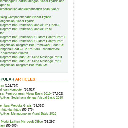
embangun ChatBot dengan Blazor Hybrid dan
Open AI
uthentication and Authorization pada Blazor
ialog Component pada Blazor Hybrid
engenalan Blazor Hybrid
elegram Bot Framework dan Azure Open AI
elegram Bot Framework dan Azure AI
tor
elegram Bot Framework Custom Control Part II
elegram Bot Framework Custom Control Part I
engenalan Telegram Bot Framework Pada C#
engenal Chat GPT: Era Baru Transformasi
 Kecerdasan Buatan
elegram.Bot Pada C# : Send Message Part II
elegram.Bot Pada C# : Send Message Part I
engenalan Telegram.Bot Pada C#
OPULAR
ARTICLES
san
(102,724)
aringan Komputer
(88,517)
sar Pemrograman Visual Basic 2010
(87,602)
plikasi Sederhana dengan Visual Basic 2010
Membuat Website Gratis
(59,318)
 http dan https
(53,378)
plikasi Menggunakan Visual Basic 2010
Modul Latihan Microsoft Office
(51,298)
Kami
(50,803)