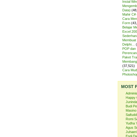
Instal Wi
Mengemba
Data)
(48
Mahir C# 
Cara Meng
Form
(43
Belajar 
Excel 200
Sederhan
Membuat 
Delphi…
POP dan
Perencan
Paket Tra
Membangu
(37,521)
Cara Mud
Photosh
MOST 
Admini
Happy 
Juninda
Budi P
Masino
Saifuddi
Romi S
Yudha 
Agus S
Juhaeri
Endi Dw