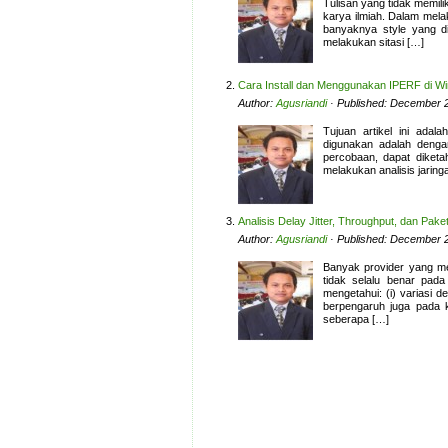
Tulisan yang tidak memili
karya ilmiah. Dalam mela
banyaknya style yang d
melakukan sitasi […]
Cara Install dan Menggunakan IPERF di W
Author:
Agusriandi
· Published: December 2
Tujuan artikel ini ada
digunakan adalah denga
percobaan, dapat diketa
melakukan analisis jaring
Analisis Delay Jitter, Throughput, dan Pak
Author:
Agusriandi
· Published: December 2
Banyak provider yang me
tidak selalu benar pada
mengetahui: (i) variasi d
berpengaruh juga pada kua
seberapa […]