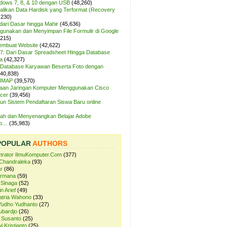
ndows 7, 8, & 10 dengan USB
(48,260)
likan Data Hardisk yang Terformat (Recovery
,230)
dari Dasar hingga Mahir
(45,636)
unakan dan Menyimpan File Formulir di Google
,215)
Membuat Website
(42,622)
7: Dari Dasar Spreadsheet Hingga Database
a
(42,327)
Database Karyawan Beserta Foto dengan
(40,838)
 IMAP
(39,570)
aan Jaringan Komputer Menggunakan Cisco
cer
(39,456)
n Sistem Pendaftaran Siswa Baru online
ah dan Menyenangkan Belajar Adobe
op…
(35,983)
POPULAR
AUTHORS
strator IlmuKomputer.Com
(377)
Chandraleka
(93)
r
(86)
ermana
(59)
 Sinaga
(52)
n Arief
(49)
atria Wahono
(33)
Yudho Yudhanto
(27)
ubardjo
(26)
 Susanto
(25)
i Kristianto
(25)