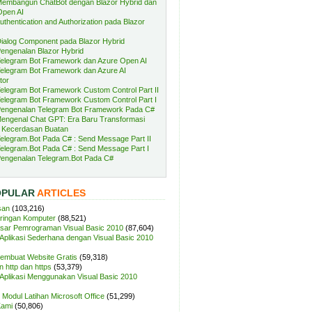
embangun ChatBot dengan Blazor Hybrid dan
Open AI
uthentication and Authorization pada Blazor
ialog Component pada Blazor Hybrid
engenalan Blazor Hybrid
elegram Bot Framework dan Azure Open AI
elegram Bot Framework dan Azure AI
tor
elegram Bot Framework Custom Control Part II
elegram Bot Framework Custom Control Part I
engenalan Telegram Bot Framework Pada C#
engenal Chat GPT: Era Baru Transformasi
 Kecerdasan Buatan
elegram.Bot Pada C# : Send Message Part II
elegram.Bot Pada C# : Send Message Part I
engenalan Telegram.Bot Pada C#
OPULAR
ARTICLES
san
(103,216)
aringan Komputer
(88,521)
sar Pemrograman Visual Basic 2010
(87,604)
plikasi Sederhana dengan Visual Basic 2010
Membuat Website Gratis
(59,318)
 http dan https
(53,379)
plikasi Menggunakan Visual Basic 2010
Modul Latihan Microsoft Office
(51,299)
Kami
(50,806)