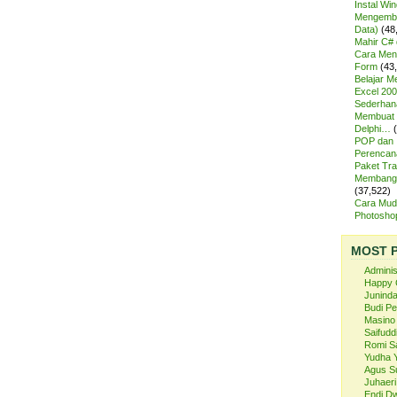
Instal Wi
Mengemba
Data)
(48
Mahir C# 
Cara Meng
Form
(43
Belajar 
Excel 200
Sederhan
Membuat 
Delphi…
POP dan
Perencan
Paket Tra
Membangu
(37,522)
Cara Mud
Photosh
MOST 
Admini
Happy 
Juninda
Budi P
Masino
Saifuddi
Romi S
Yudha 
Agus S
Juhaeri
Endi Dw