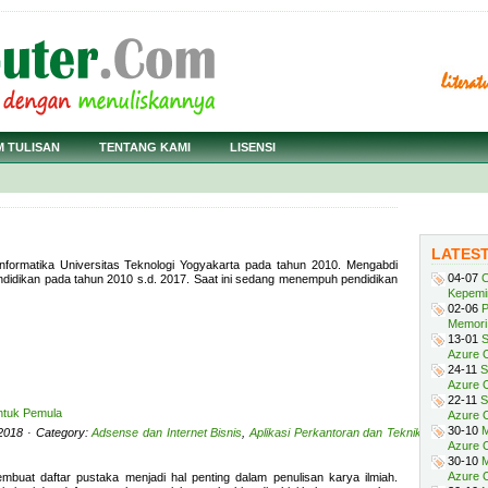
M TULISAN
TENTANG KAMI
LISENSI
LATES
nformatika Universitas Teknologi Yogyakarta pada tahun 2010. Mengabdi
04-07
C
endidikan pada tahun 2010 s.d. 2017. Saat ini sedang menempuh pendidikan
Kepemi
02-06
P
Memori 
13-01
S
Azure O
24-11
S
Azure O
22-11
S
ntuk Pemula
Azure 
30-10
M
 2018 · Category:
Adsense dan Internet Bisnis
,
Aplikasi Perkantoran dan Teknik
,
Azure O
30-10
M
Azure O
mbuat daftar pustaka menjadi hal penting dalam penulisan karya ilmiah.