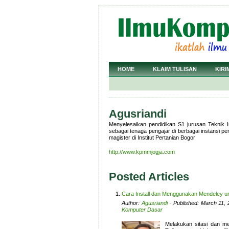
HOME
KLAIM TULISAN
KIRI
Agusriandi
Menyelesaikan pendidikan S1 jurusan Teknik I
sebagai tenaga pengajar di berbagai instansi p
magister di Institut Pertanian Bogor
http://www.kpmmjogja.com
Posted Articles
Cara Install dan Menggunakan Mendeley u
Author:
Agusriandi
· Published: March 11,
Komputer Dasar
Melakukan sitasi dan me