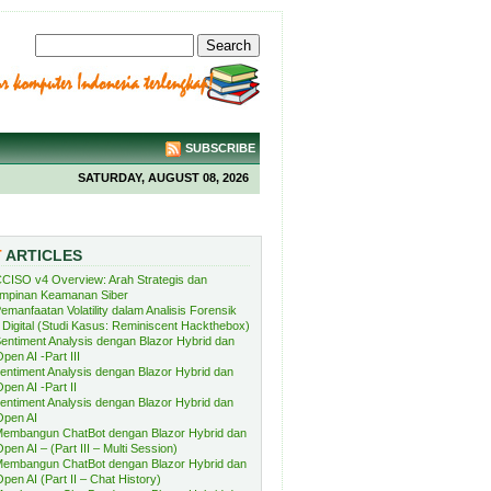
SUBSCRIBE
SATURDAY, AUGUST 08, 2026
T
ARTICLES
CISO v4 Overview: Arah Strategis dan
mpinan Keamanan Siber
emanfaatan Volatility dalam Analisis Forensik
Digital (Studi Kasus: Reminiscent Hackthebox)
entiment Analysis dengan Blazor Hybrid dan
pen AI -Part III
entiment Analysis dengan Blazor Hybrid dan
pen AI -Part II
entiment Analysis dengan Blazor Hybrid dan
Open AI
embangun ChatBot dengan Blazor Hybrid dan
pen AI – (Part III – Multi Session)
embangun ChatBot dengan Blazor Hybrid dan
pen AI (Part II – Chat History)