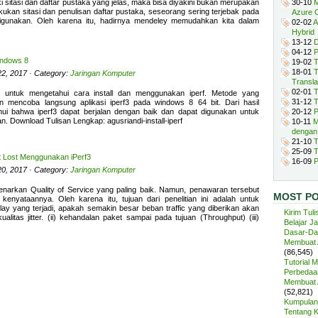
ki sitasi dan daftar pustaka yang jelas, maka bisa diyakini bukan merupakan
30-10
M
kukan sitasi dan penulisan daftar pustaka, seseorang sering terjebak pada
Azure 
igunakan. Oleh karena itu, hadirnya mendeley memudahkan kita dalam
02-02
A
Hybrid
13-12
D
04-12
P
indows 8
19-02
T
18-01
T
2, 2017 · Category:
Jaringan Komputer
Transla
02-01
T
lah untuk mengetahui cara install dan menggunakan iperf. Metode yang
31-12
T
n mencoba langsung aplikasi iperf3 pada windows 8 64 bit. Dari hasil
hui bahwa iperf3 dapat berjalan dengan baik dan dapat digunakan untuk
20-12
P
an. Download Tulisan Lengkap: agusriandi-install-iperf
10-11
M
dengan
21-10
T
25-09
T
et Lost Menggunakan iPerf3
16-09
P
0, 2017 · Category:
Jaringan Komputer
narkan Quality of Service yang paling baik. Namun, penawaran tersebut
MOST P
 kenyataannya. Oleh karena itu, tujuan dari penelitian ini adalah untuk
elay yang terjadi, apakah semakin besar beban traffic yang diberikan akan
Kirim Tuli
litas jitter. (ii) kehandalan paket sampai pada tujuan (Throughput) (iii)
Belajar J
Dasar-Da
Membuat A
(86,545)
Tutorial 
Perbedaan
Membuat A
(52,821)
Kumpulan 
Tentang 