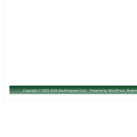
Copyright
© 2003-2026 IlmuKomputer.Com · Powered by
WordPress
,
Brainm