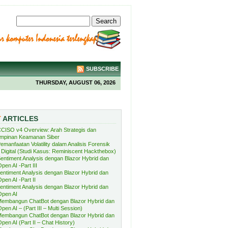
SUBSCRIBE
THURSDAY, AUGUST 06, 2026
T
ARTICLES
CISO v4 Overview: Arah Strategis dan
mpinan Keamanan Siber
emanfaatan Volatility dalam Analisis Forensik
Digital (Studi Kasus: Reminiscent Hackthebox)
entiment Analysis dengan Blazor Hybrid dan
pen AI -Part III
entiment Analysis dengan Blazor Hybrid dan
pen AI -Part II
entiment Analysis dengan Blazor Hybrid dan
Open AI
embangun ChatBot dengan Blazor Hybrid dan
pen AI – (Part III – Multi Session)
embangun ChatBot dengan Blazor Hybrid dan
pen AI (Part II – Chat History)