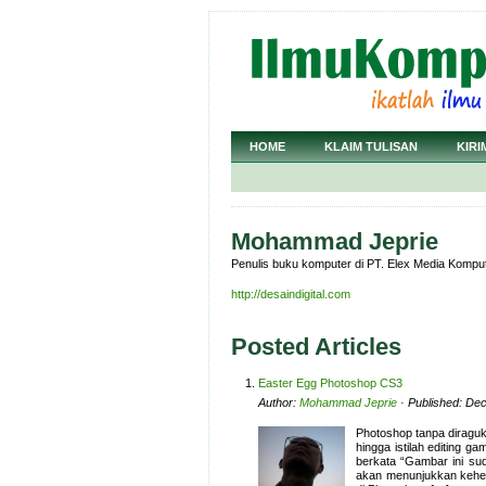
HOME
KLAIM TULISAN
KIRI
Mohammad Jeprie
Penulis buku komputer di PT. Elex Media Komputi
http://desaindigital.com
Posted Articles
Easter Egg Photoshop CS3
Author:
Mohammad Jeprie
· Published: De
Photoshop tanpa diraguk
hingga istilah editing g
berkata “Gambar ini suda
akan menunjukkan keheb