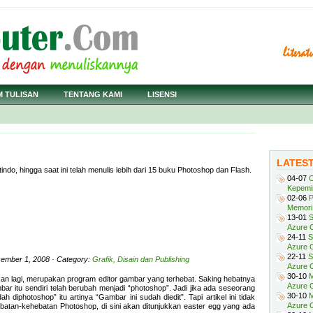
M TULISAN
TENTANG KAMI
LISENSI
LATES
ndo, hingga saat ini telah menulis lebih dari 15 buku Photoshop dan Flash.
04-07
C
Kepemi
02-06
P
Memori 
13-01
S
Azure O
24-11
S
Azure O
22-11
S
cember 1, 2008 · Category:
Grafik, Disain dan Publishing
Azure 
30-10
M
an lagi, merupakan program editor gambar yang terhebat. Saking hebatnya
Azure O
ambar itu sendiri telah berubah menjadi “photoshop”. Jadi jika ada seseorang
30-10
M
h diphotoshop” itu artinya “Gambar ini sudah diedit”. Tapi artikel ini tidak
Azure O
atan-kehebatan Photoshop, di sini akan ditunjukkan easter egg yang ada