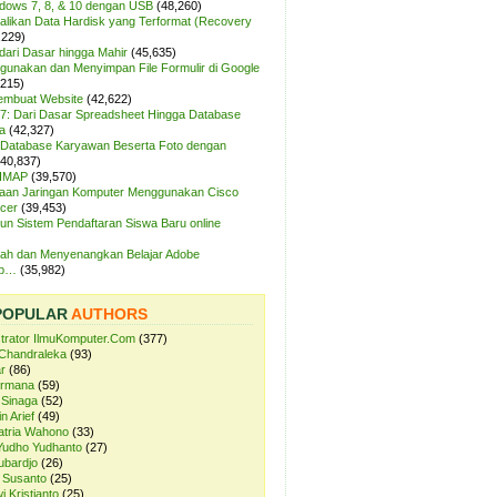
ndows 7, 8, & 10 dengan USB
(48,260)
likan Data Hardisk yang Terformat (Recovery
,229)
dari Dasar hingga Mahir
(45,635)
unakan dan Menyimpan File Formulir di Google
,215)
Membuat Website
(42,622)
7: Dari Dasar Spreadsheet Hingga Database
a
(42,327)
Database Karyawan Beserta Foto dengan
(40,837)
 IMAP
(39,570)
aan Jaringan Komputer Menggunakan Cisco
cer
(39,453)
n Sistem Pendaftaran Siswa Baru online
ah dan Menyenangkan Belajar Adobe
op…
(35,982)
POPULAR
AUTHORS
strator IlmuKomputer.Com
(377)
Chandraleka
(93)
r
(86)
ermana
(59)
 Sinaga
(52)
n Arief
(49)
atria Wahono
(33)
Yudho Yudhanto
(27)
ubardjo
(26)
 Susanto
(25)
i Kristianto
(25)