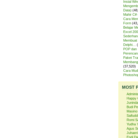
Instal Wi
Mengemba
Data)
(48
Mahir C# 
Cara Meng
Form
(43
Belajar 
Excel 200
Sederhan
Membuat 
Delphi…
POP dan
Perencan
Paket Tra
Membangu
(37,520)
Cara Mud
Photosh
MOST 
Admini
Happy 
Juninda
Budi P
Masino
Saifuddi
Romi S
Yudha 
Agus S
Juhaeri
Endi Dw