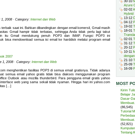
30-10
M
Azure 
02-02
A
Hybrid
13-12
D
y 1, 2008 · Category:
Internet dan Web
04-12
P
19-02
T
s terbaik saat ini. Bahkan dibandingkan dengan email komersil, Gmail masih
18-01
T
asitas Gmail hampir tidak terbatas, sehingga Anda tidak perlu lagi takut
Transla
lain itu Gmail mendukung penuh POP3 dan IMAP. Fungsi POP3 ini
02-01
T
k bisa mendownload semua isi email ke harddisk melalui program email
31-12
T
20-12
P
10-11
M
dengan
look 2007
21-10
T
e 1, 2008 · Category:
Internet dan Web
25-09
T
16-09
P
com menghentikan fasilitas POP3 di semua email gratisnya. Tidak adanya
 semua email yahoo gratis tidak bisa diakses menggunakan program
office Outlook atau mozilla thunderbird. Para pengguna email gratis yahoo
nterface web yang sama sekali tidak nyaman. Hingga hari ini yahoo.com
MOST P
itas […]
Kirim Tuli
Belajar J
Dasar-Da
Membuat A
(86,545)
Tutorial 
Perbedaan
Membuat A
(52,821)
Kumpulan 
Tentang 