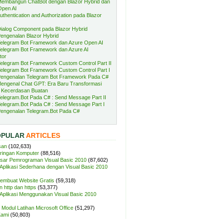
embangun ChatBot dengan Blazor Hybrid dan
Open AI
uthentication and Authorization pada Blazor
ialog Component pada Blazor Hybrid
engenalan Blazor Hybrid
elegram Bot Framework dan Azure Open AI
elegram Bot Framework dan Azure AI
tor
elegram Bot Framework Custom Control Part II
elegram Bot Framework Custom Control Part I
engenalan Telegram Bot Framework Pada C#
engenal Chat GPT: Era Baru Transformasi
 Kecerdasan Buatan
elegram.Bot Pada C# : Send Message Part II
elegram.Bot Pada C# : Send Message Part I
engenalan Telegram.Bot Pada C#
OPULAR
ARTICLES
san
(102,633)
aringan Komputer
(88,516)
sar Pemrograman Visual Basic 2010
(87,602)
plikasi Sederhana dengan Visual Basic 2010
Membuat Website Gratis
(59,318)
 http dan https
(53,377)
plikasi Menggunakan Visual Basic 2010
Modul Latihan Microsoft Office
(51,297)
Kami
(50,803)