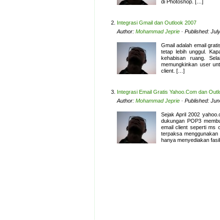
di Photoshop. […]
Integrasi Gmail dan Outlook 2007
Author:
Mohammad Jeprie
· Published: Jul
Gmail adalah email grati
tetap lebih unggul. Kap
kehabisan ruang. Se
memungkinkan user untu
client. […]
Integrasi Email Gratis Yahoo.Com dan Out
Author:
Mohammad Jeprie
· Published: Jun
Sejak April 2002 yahoo.
dukungan POP3 membuat
email client seperti ms 
terpaksa menggunakan i
hanya menyediakan fasil