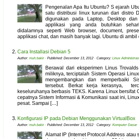
Pengenalan Apa Itu Ubuntu? S ejarah Ubu
satu distribusi linux turunan dari distro
digunakan pada Laptop, Desktop dan 
applikasi yang anda butuhkan sehari
didalamnya seperti Web browser, document, prese
applikasi chat, dan masih banyak lagi. Ubuntu di ambil
Cara Installasi Debian 5
Author:
muh.bakir
· Published: December 13, 2012 · Category:
Linux Administras
Berawal dari eksperimen Linus Trovald
miliknya, terciptalah Sistem Operasi Linux
mengembangkan dan memperbaiki Sis
tersebut. Berkat kerja kerasnya, ter
keseluruhanya berbasis TEKS. Karena Linux bersifat
cepatnya Sistem Informasi & Komunikasi saat ini, Linu
pesat. Sampai […]
Konfigurasi IP pada Debian Menggunakan VirtualBox
Author:
muh.bakir
· Published: December 13, 2012 · Category:
Komputer Dasar
Alamat IP (Internet Protocol Address atau 