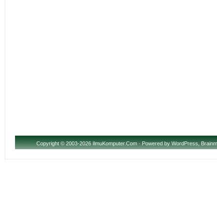
Copyright
© 2003-2026 IlmuKomputer.Com · Powered by
WordPress
,
Brainm