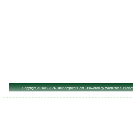
Copyright
© 2003-2026 IlmuKomputer.Com · Powered by
WordPress
,
Brainm