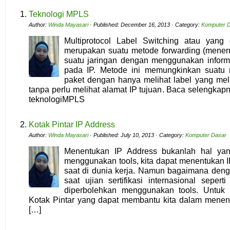
Teknologi MPLS
Author:
Winda Mayasari
· Published: December 16, 2013 · Category:
Komputer 
Multiprotocol Label Switching atau yan
merupakan suatu metode forwarding (meneru
suatu jaringan dengan menggunakan informa
pada IP. Metode ini memungkinkan suatu 
paket dengan hanya melihat label yang mele
tanpa perlu melihat alamat IP tujuan. Baca selengka
teknologiMPLS
Kotak Pintar IP Address
Author:
Winda Mayasari
· Published: July 10, 2013 · Category:
Komputer Dasar
Menentukan IP Address bukanlah hal yang
menggunakan tools, kita dapat menentukan
saat di dunia kerja. Namun bagaimana den
saat ujian sertifikasi internasional seper
diperbolehkan menggunakan tools. Untuk i
Kotak Pintar yang dapat membantu kita dalam menen
[…]