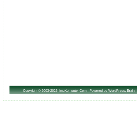
Copyright
© 2003-2026 IlmuKomputer.Com · Powered by
WordPress
,
Brainm