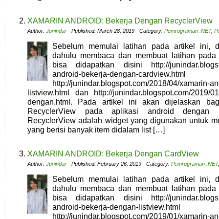
XAMARIN ANDROID: Bekerja Dengan RecyclerView
Author:
Junindar
· Published: March 28, 2019 · Category:
Pemrograman .NET
,
P
Sebelum memulai latihan pada artikel ini, d
dahulu membaca dan membuat latihan pada 
bisa didapatkan disini http://junindar.blogs
android-bekerja-dengan-cardview.html
http://junindar.blogspot.com/2018/04/xamarin-a
listview.html dan http://junindar.blogspot.com/2019/0
dengan.html. Pada artikel ini akan dijelaskan b
RecyclerView pada aplikasi android dengan 
RecyclerView adalah widget yang digunakan untuk m
yang berisi banyak item didalam list […]
XAMARIN ANDROID: Bekerja Dengan CardView
Author:
Junindar
· Published: February 26, 2019 · Category:
Pemrograman .NET
Sebelum memulai latihan pada artikel ini, d
dahulu membaca dan membuat latihan pada 
bisa didapatkan disini http://junindar.blogs
android-bekerja-dengan-lis
http://junindar.blogspot.com/2019/01/xamarin-an