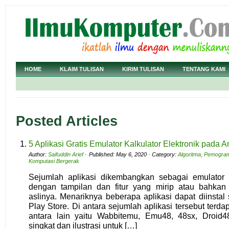
HOME
KLAIM TULISAN
KIRIM TULISAN
TENTANG KAMI
Posted Articles
5 Aplikasi Gratis Emulator Kalkulator Elektronik pada A
Author:
Saifuddin Arief
· Published: May 6, 2020 · Category:
Algoritma, Pemogra
Komputasi Bergerak
Sejumlah aplikasi dikembangkan sebagai emulator da
dengan tampilan dan fitur yang mirip atau bahkan
aslinya. Menariknya beberapa aplikasi dapat diinstal 
Play Store. Di antara sejumlah aplikasi tersebut terdap
antara lain yaitu Wabbitemu, Emu48, 48sx, Droid4
singkat dan ilustrasi untuk […]