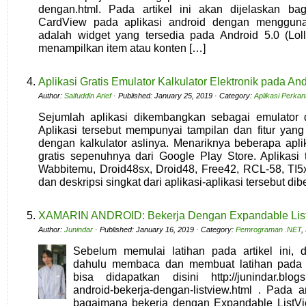
dengan.html. Pada artikel ini akan dijelaskan b
CardView pada aplikasi android dengan menggun
adalah widget yang tersedia pada Android 5.0 (Loll
menampilkan item atau konten […]
Aplikasi Gratis Emulator Kalkulator Elektronik pada An
Author:
Saifuddin Arief
· Published: January 25, 2019 · Category:
Aplikasi Perkan
Sejumlah aplikasi dikembangkan sebagai emulator dar
Aplikasi tersebut mempunyai tampilan dan fitur yan
dengan kalkulator aslinya. Menariknya beberapa aplik
gratis sepenuhnya dari Google Play Store. Aplikasi t
Wabbitemu, Droid48sx, Droid48, Free42, RCL-58, TI5
dan deskripsi singkat dari aplikasi-aplikasi tersebut dib
XAMARIN ANDROID: Bekerja Dengan Expandable Lis
Author:
Junindar
· Published: January 16, 2019 · Category:
Pemrograman .NET
,
Sebelum memulai latihan pada artikel ini, d
dahulu membaca dan membuat latihan pada 
bisa didapatkan disini http://junindar.blogs
android-bekerja-dengan-listview.html . Pada ar
bagaimana bekerja dengan Expandable ListVi