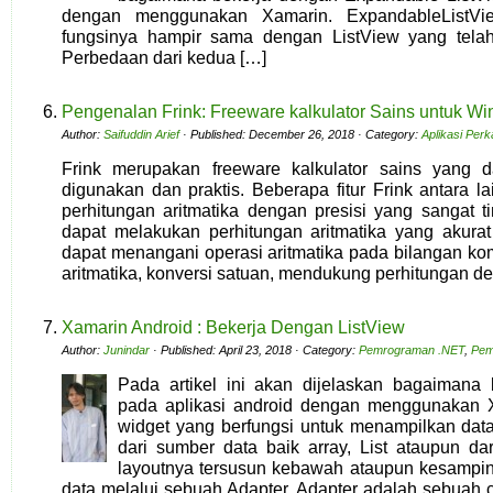
dengan menggunakan Xamarin. ExpandableListVi
fungsinya hampir sama dengan ListView yang telah
Perbedaan dari kedua […]
Pengenalan Frink: Freeware kalkulator Sains untuk Wi
Author:
Saifuddin Arief
· Published: December 26, 2018 · Category:
Aplikasi Per
Frink merupakan freeware kalkulator sains yang 
digunakan dan praktis. Beberapa fitur Frink antara l
perhitungan aritmatika dengan presisi yang sangat ti
dapat melakukan perhitungan aritmatika yang akurat 
dapat menangani operasi aritmatika pada bilangan kom
aritmatika, konversi satuan, mendukung perhitungan
Xamarin Android : Bekerja Dengan ListView
Author:
Junindar
· Published: April 23, 2018 · Category:
Pemrograman .NET
,
Pem
Pada artikel ini akan dijelaskan bagaimana
pada aplikasi android dengan menggunakan X
widget yang berfungsi untuk menampilkan data
dari sumber data baik array, List ataupun d
layoutnya tersusun kebawah ataupun kesampi
data melalui sebuah Adapter. Adapter adalah sebuah 