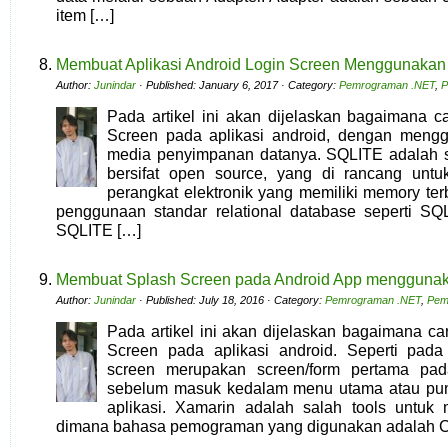
item […]
Membuat Aplikasi Android Login Screen Menggunak
Author:
Junindar
· Published: January 6, 2017 · Category:
Pemrograman .NET
,
P
Pada artikel ini akan dijelaskan bagaimana 
Screen pada aplikasi android, dengan men
media penyimpanan datanya. SQLITE adalah s
bersifat open source, yang di rancang un
perangkat elektronik yang memiliki memory te
penggunaan standar relational database seperti SQL
SQLITE […]
Membuat Splash Screen pada Android App mengguna
Author:
Junindar
· Published: July 18, 2016 · Category:
Pemrograman .NET
,
Pem
Pada artikel ini akan dijelaskan bagaimana c
Screen pada aplikasi android. Seperti pada 
screen merupakan screen/form pertama pad
sebelum masuk kedalam menu utama atau pun
aplikasi. Xamarin adalah salah tools untuk
dimana bahasa pemograman yang digunakan adalah C