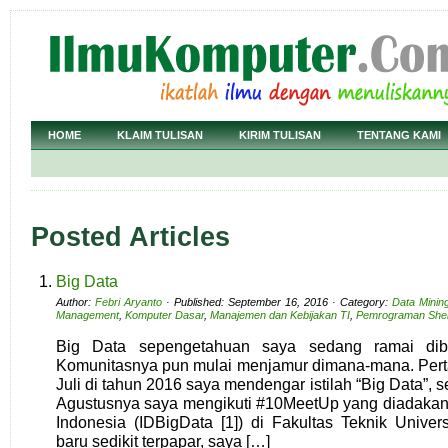
HOME
KLAIM TULISAN
KIRIM TULISAN
TENTANG KAMI
Posted Articles
Big Data
Author:
Febri Aryanto
· Published: September 16, 2016 · Category:
Data Minin
Management
,
Komputer Dasar
,
Manajemen dan Kebijakan TI
,
Pemrograman Shel
Big Data sepengetahuan saya sedang ramai dibic
Komunitasnya pun mulai menjamur dimana-mana. Perta
Juli di tahun 2016 saya mendengar istilah “Big Data”,
Agustusnya saya mengikuti #10MeetUp yang diadakan
Indonesia (IDBigData [1]) di Fakultas Teknik Univer
baru sedikit terpapar, saya […]