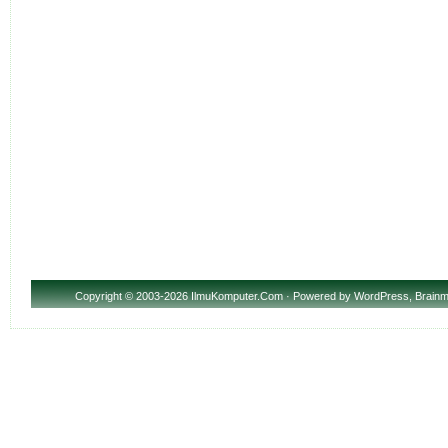
Copyright
© 2003-2026 IlmuKomputer.Com · Powered by
WordPress
,
Brainm