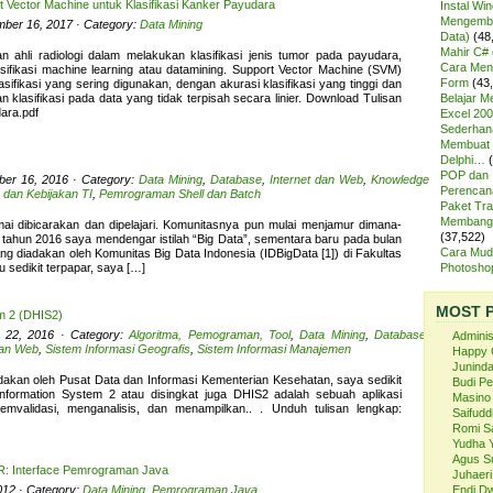
 Vector Machine untuk Klasifikasi Kanker Payudara
Instal Wi
Mengemba
mber 16, 2017 · Category:
Data Mining
Data)
(48
Mahir C# 
ahli radiologi dalam melakukan klasifikasi jenis tumor pada payudara,
Cara Meng
ifikasi machine learning atau datamining. Support Vector Machine (SVM)
Form
(43
sifikasi yang sering digunakan, dengan akurasi klasifikasi yang tinggi dan
klasifikasi pada data yang tidak terpisah secara linier. Download Tulisan
Belajar 
ara.pdf
Excel 200
Sederhan
Membuat 
Delphi…
POP dan
ber 16, 2016 · Category:
Data Mining
,
Database
,
Internet dan Web
,
Knowledge
Perencan
dan Kebijakan TI
,
Pemrograman Shell dan Batch
Paket Tra
Membangu
i dibicarakan dan dipelajari. Komunitasnya pun mulai menjamur dimana-
(37,522)
i tahun 2016 saya mendengar istilah “Big Data”, sementara baru pada bulan
Cara Mud
 diadakan oleh Komunitas Big Data Indonesia (IDBigData [1]) di Fakultas
 sedikit terpapar, saya […]
Photosh
MOST 
em 2 (DHIS2)
 22, 2016 · Category:
Algoritma, Pemograman, Tool
,
Data Mining
,
Database
,
Admini
dan Web
,
Sistem Informasi Geografis
,
Sistem Informasi Manajemen
Happy 
Juninda
adakan oleh Pusat Data dan Informasi Kementerian Kesehatan, saya sedikit
Budi P
 Information System 2 atau disingkat juga DHIS2 adalah sebuah aplikasi
Masino
validasi, menganalisis, dan menampilkan.. . Unduh tulisan lengkap:
Saifuddi
Romi S
Yudha 
Agus S
R: Interface Pemrograman Java
Juhaeri
012 · Category:
Data Mining
,
Pemrograman Java
Endi Dw