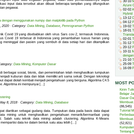
30-10
M
kasi input data tersebut akan dibuat beberapa tampilan yang difungsikan
Azure 
tan pegawai.
02-02
A
Hybrid
13-12
D
ta dengan menggunakan numpy dan matplotlib pada Python
04-12
P
, 2020 · Category:
Data Mining
,
Database
,
Pemrograman Python
19-02
T
18-01
T
ik Covid 19 yang disebabkan oleh virus Sars cov-2, termasuk Indonesia.
Transla
s Covid 19 terbesar di Indonesia yang penambahan kasus harian yang
02-01
T
ang meninggal dan pasien yang sembuh di data setiap hari dan ditampilkan
31-12
T
20-12
P
10-11
M
dengan
21-10
T
25-09
T
Category:
Data Mining
,
Komputer Dasar
16-09
P
di berbagai sosial, bisnis, dan pemerintahan telah menghasilkan tumpukan
menjadi kuburan data dan tidak memiliki arti sama sekali. Dengan teknologi
ut dapat diolah kembali menjadi pengetahuan yang berguna. Algoritma C4.5
MOST P
e. Algoritma ini mempunyai […]
Kirim Tuli
Belajar J
stering
Dasar-Da
Membuat A
 May 8, 2018 · Category:
Data Mining
,
Database
(86,545)
Tutorial 
pat diartikan sebagai gudang data. Tumpukan data pada basis data dapat
data mining untuk menghasilkan pengetahuan menarik/bermanfaat yang
Perbedaan
l. Salah satu teknik data mining adalah clustering. Algoritma K-Means
Membuat A
mempartisi data ke dalam bentuk satu atau lebih […]
(52,821)
Kumpulan 
Tentang 