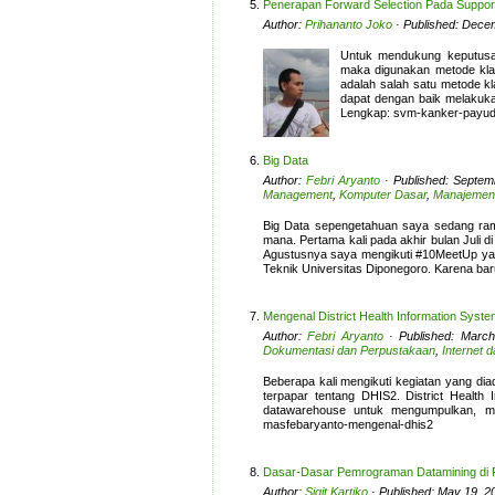
Penerapan Forward Selection Pada Support
Author:
Prihananto Joko
· Published: Dece
Untuk mendukung keputusan 
maka digunakan metode klas
adalah salah satu metode kla
dapat dengan baik melakukan 
Lengkap: svm-kanker-payud
Big Data
Author:
Febri Aryanto
· Published: Septem
Management
,
Komputer Dasar
,
Manajemen 
Big Data sepengetahuan saya sedang rama
mana. Pertama kali pada akhir bulan Juli d
Agustusnya saya mengikuti #10MeetUp yang
Teknik Universitas Diponegoro. Karena baru
Mengenal District Health Information Syst
Author:
Febri Aryanto
· Published: March
Dokumentasi dan Perpustakaan
,
Internet 
Beberapa kali mengikuti kegiatan yang di
terpapar tentang DHIS2. District Health
datawarehouse untuk mengumpulkan, mem
masfebaryanto-mengenal-dhis2
Dasar-Dasar Pemrograman Datamining di 
Author:
Sigit Kartiko
· Published: May 19, 2