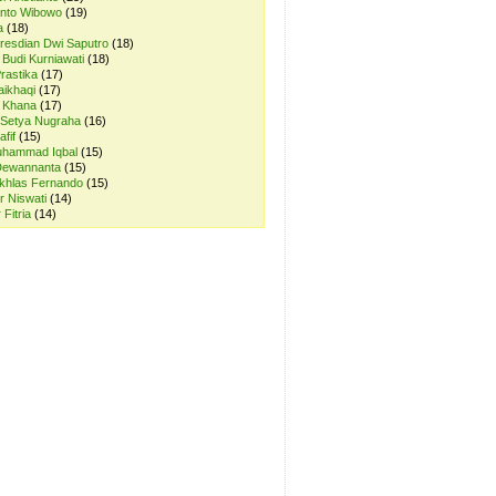
anto Wibowo
(19)
a
(18)
resdian Dwi Saputro
(18)
 Budi Kurniawati
(18)
rastika
(17)
aikhaqi
(17)
r Khana
(17)
 Setya Nugraha
(16)
afif
(15)
uhammad Iqbal
(15)
Dewannanta
(15)
Ikhlas Fernando
(15)
ur Niswati
(14)
 Fitria
(14)