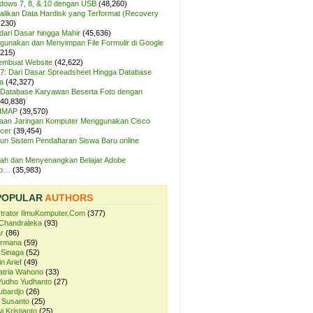
ndows 7, 8, & 10 dengan USB
(48,260)
likan Data Hardisk yang Terformat (Recovery
,230)
dari Dasar hingga Mahir
(45,636)
unakan dan Menyimpan File Formulir di Google
,215)
Membuat Website
(42,622)
7: Dari Dasar Spreadsheet Hingga Database
a
(42,327)
Database Karyawan Beserta Foto dengan
(40,838)
 IMAP
(39,570)
aan Jaringan Komputer Menggunakan Cisco
cer
(39,454)
n Sistem Pendaftaran Siswa Baru online
ah dan Menyenangkan Belajar Adobe
op…
(35,983)
POPULAR
AUTHORS
strator IlmuKomputer.Com
(377)
Chandraleka
(93)
r
(86)
ermana
(59)
 Sinaga
(52)
n Arief
(49)
atria Wahono
(33)
Yudho Yudhanto
(27)
ubardjo
(26)
 Susanto
(25)
i Kristianto
(25)