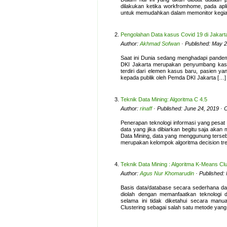
dilakukan ketika workfromhome, pada apli
untuk memudahkan dalam memonitor kegia
Pengolahan Data kasus Covid 19 di Jakar
Author:
Akhmad Sofwan
· Published: May 2
Saat ini Dunia sedang menghadapi pandem
DKI Jakarta merupakan penyumbang kasu
terdiri dari elemen kasus baru, pasien y
kepada publik oleh Pemda DKI Jakarta […]
Teknik Data Mining: Algoritma C 4.5
Author:
rinaff
· Published: June 24, 2019 · 
Penerapan teknologi informasi yang pesat 
data yang jika dibiarkan begitu saja akan 
Data Mining, data yang menggunung terseb
merupakan kelompok algoritma decision tre
Teknik Data Mining : Algoritma K-Means Clu
Author:
Agus Nur Khomarudin
· Published:
Basis data/database secara sederhana da
diolah dengan memanfaatkan teknologi 
selama ini tidak diketahui secara manua
Clustering sebagai salah satu metode yang 