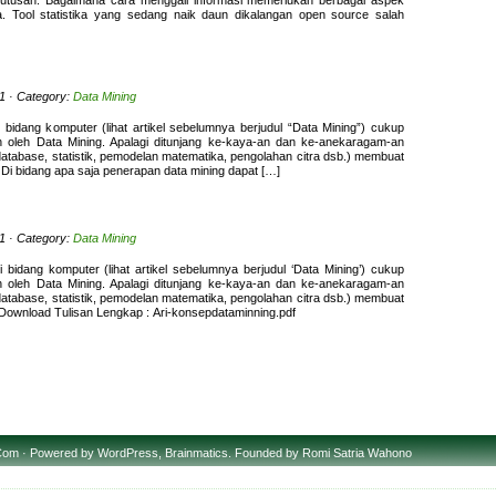
putusan. Bagaimana cara menggali informasi memerlukan berbagai aspek
ka. Tool statistika yang sedang naik daun dikalangan open source salah
1 · Category:
Data Mining
bidang komputer (lihat artikel sebelumnya berjudul “Data Mining”) cukup
 oleh Data Mining. Apalagi ditunjang ke-kaya-an dan ke-anekaragam-an
ce, database, statistik, pemodelan matematika, pengolahan citra dsb.) membuat
 Di bidang apa saja penerapan data mining dapat […]
1 · Category:
Data Mining
bidang komputer (lihat artikel sebelumnya berjudul ‘Data Mining’) cukup
 oleh Data Mining. Apalagi ditunjang ke-kaya-an dan ke-anekaragam-an
ce, database, statistik, pemodelan matematika, pengolahan citra dsb.) membuat
 Download Tulisan Lengkap : Ari-konsepdataminning.pdf
Com · Powered by
WordPress
,
Brainmatics
. Founded by
Romi Satria Wahono