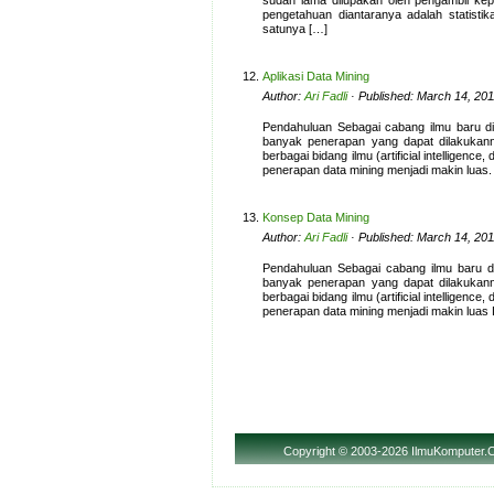
sudah lama dilupakan oleh pengambil ke
pengetahuan diantaranya adalah statisti
satunya […]
Aplikasi Data Mining
Author:
Ari Fadli
· Published: March 14, 201
Pendahuluan Sebagai cabang ilmu baru di 
banyak penerapan yang dapat dilakukann
berbagai bidang ilmu (artificial intelligen
penerapan data mining menjadi makin luas.
Konsep Data Mining
Author:
Ari Fadli
· Published: March 14, 201
Pendahuluan Sebagai cabang ilmu baru di 
banyak penerapan yang dapat dilakukann
berbagai bidang ilmu (artificial intelligen
penerapan data mining menjadi makin luas
Copyright
© 2003-2026 IlmuKomputer.