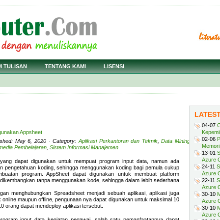
M TULISAN
TENTANG KAMI
LISENSI
LATES
04-07
C
gunakan Appsheet
Kepemi
02-06
P
ished: May 6, 2020 · Category:
Aplikasi Perkantoran dan Teknik
,
Data Mining
,
Memori 
imedia Pembelajaran
,
Sistem Informasi Manajemen
13-01
S
Azure O
 yang dapat digunakan untuk mempuat program input data, namun ada
24-11
S
 pengetahuan koding, sehingga menggunakan koding bagi pemula cukup
Azure O
mbuatan program. AppSheet dapat digunakan untuk membuat platform
ng dikembangkan tanpa menggunakan kode, sehingga dalam lebih sederhana
22-11
S
Azure 
ngan menghubungkan Spreadsheet menjadi sebuah aplikasi, aplikasi juga
30-10
M
k online maupun offline, pengunaan nya dapat digunakan untuk maksimal 10
Azure O
 10 orang dapat mendeploy aplikasi tersebut.
30-10
M
Azure O
program input data kegiatan pegawai, salah satu pemanfaatannya dapat