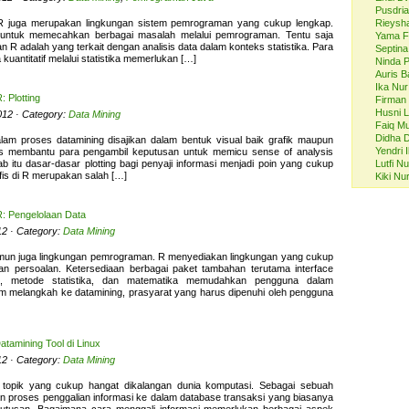
Pusdri
a, R juga merupakan lingkungan sistem pemrograman yang cukup lengkap.
Rieysh
t untuk memecahkan berbagai masalah melalui pemrograman. Tentu saja
Yama F
 R adalah yang terkait dengan analisis data dalam konteks statistika. Para
Septina
kuantitatif melalui statistika memerlukan […]
Ninda P
Auris B
Ika Nu
 Plotting
Firman
Husni L
2012 · Category:
Data Mining
Faiq M
Didha 
lam proses datamining disajikan dalam bentuk visual baik grafik maupun
Yendri 
fis membantu para pengambil keputusan untuk memicu sense of analysis
bab itu dasar-dasar plotting bagi penyaji informasi menjadi poin yang cukup
Lutfi N
afis di R merupakan salah […]
Kiki Nur
: Pengelolaan Data
012 · Category:
Data Mining
namun juga lingkungan pemrograman. R menyediakan lingkungan yang cukup
 persoalan. Ketersediaan berbagai paket tambahan terutama interface
e, metode statistika, dan matematika memudahkan pengguna dalam
m melangkah ke datamining, prasyarat yang harus dipenuhi oleh pengguna
atamining Tool di Linux
012 · Category:
Data Mining
i topik yang cukup hangat dikalangan dunia komputasi. Sebagai sebuah
 proses penggalian informasi ke dalam database transaksi yang biasanya