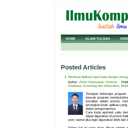
HOME
KLAIM TULISAN
KIRI
Posted Articles
Membuat Aplikasi Input Data dengan meng
Author:
Dheli Ofarimawan Pratomo
· Publ
Database
,
eLearning dan eEducation
,
Mult
Terdapat beberapa program
banyak program membutuhkan
kesulitan dalam proses me
perangkat lunak aplikasi ya
dalam pengunaannya.
Cara kerja apsheet yaitu de
dapat digunakan di ponsel bai
user, namun jika ingin digunakan lebih dari
Dalam hal ini yang akan dibuat adalah 