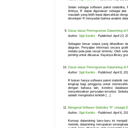
Selain sebagai software paket statistik
Artinya, R dapat digunakan sebagai ala
masalah yang lebih tepat dipecahkan dengan
developer R menyadari bahwa analisis data 
Dasar-dasar Pemrograman Datamining di R:
Author:
Sigit Kartiko
· Published: April 13, 
Sebagian besar output yang dihasilkan da
diagram. Penyajian informasi secara gra
melalui pola-pola visual tertentu. Oleh se
penting untuk dikuasai. Kayanya library gr
Dasar-dasar Pemrograman Datamining di R
Author:
Sigit Kartiko
· Published: April 8, 2
R bukan hanya software paket statistik 
lengkap bagi pengguna untuk memecahkan
dengan bahasa lain, koneksi databas
menyelesaikan persoalan tersebut. Sebelu
adalah mengetahui terlebih […]
Mengenal Software Statistika “R” sebagai D
Author:
Sigit Kartiko
· Published: April 6, 2
Konsep datamining baru-baru ini menjad
metode, datamining merupakan serangkaian