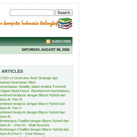
SUBSCRIBE
SATURDAY, AUGUST 08, 2026
T
ARTICLES
CISO v4 Overview: Arah Strategis dan
mpinan Keamanan Siber
emanfaatan Volatility dalam Analisis Forensik
Digital (Studi Kasus: Reminiscent Hackthebox)
entiment Analysis dengan Blazor Hybrid dan
pen AI -Part III
entiment Analysis dengan Blazor Hybrid dan
pen AI -Part II
entiment Analysis dengan Blazor Hybrid dan
Open AI
embangun ChatBot dengan Blazor Hybrid dan
pen AI – (Part III – Multi Session)
embangun ChatBot dengan Blazor Hybrid dan
pen AI (Part II – Chat History)