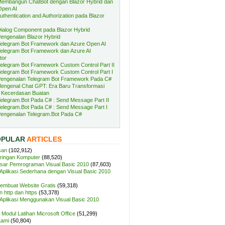
embangun ChatBot dengan Blazor Hybrid dan
Open AI
uthentication and Authorization pada Blazor
ialog Component pada Blazor Hybrid
engenalan Blazor Hybrid
elegram Bot Framework dan Azure Open AI
elegram Bot Framework dan Azure AI
tor
elegram Bot Framework Custom Control Part II
elegram Bot Framework Custom Control Part I
engenalan Telegram Bot Framework Pada C#
engenal Chat GPT: Era Baru Transformasi
 Kecerdasan Buatan
elegram.Bot Pada C# : Send Message Part II
elegram.Bot Pada C# : Send Message Part I
engenalan Telegram.Bot Pada C#
OPULAR
ARTICLES
san
(102,912)
aringan Komputer
(88,520)
sar Pemrograman Visual Basic 2010
(87,603)
plikasi Sederhana dengan Visual Basic 2010
Membuat Website Gratis
(59,318)
 http dan https
(53,378)
plikasi Menggunakan Visual Basic 2010
Modul Latihan Microsoft Office
(51,299)
Kami
(50,804)