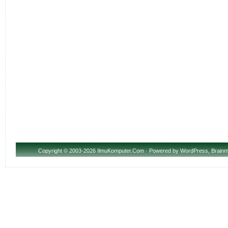
Copyright
© 2003-2026 IlmuKomputer.Com · Powered by
WordPress
,
Brainm