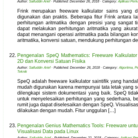
Author:
Saifuddin Arief
· Published: December 26, 2018 · Category:
Aplikasi Per
Frink merupakan freeware kalkulator sains yang 
digunakan dan praktis. Beberapa fitur Frink antara l
perhitungan aritmatika dengan presisi yang sangat ti
dapat melakukan perhitungan aritmatika yang akurat 
dapat menangani operasi aritmatika pada bilangan kom
aritmatika, konversi satuan, mendukung perhitungan
Pengenalan SpeQ Mathematics: Freeware Kalkulator S
2D dan Konversi Satuan Fisika
Author:
Saifuddin Arief
· Published: December 26, 2018 · Category:
Algoritma, 
Teknik
SpeQ adalah freeware kalkulator saintifik yang hand
mudah digunakan karena mempunyai tata letak yang sed
dilengkapi sistem dokumentasi yang baik. SpeQ tid
untuk menyelesaikan perhitungan yang sederhana, b
rumit juga dapat diselesaikan dengan SpeQ. Visualisas
dilakukan dengan mudah. Fitur unggulan […]
Pengenalan Genius Mathematics Tools: Freeware unt
Visualisasi Data pada Linux
Author:
Saifuddin Arief
· Published: December 22, 2018 · Category:
Aplikasi Pe