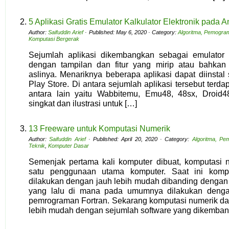
5 Aplikasi Gratis Emulator Kalkulator Elektronik pada A
Author:
Saifuddin Arief
· Published: May 6, 2020 · Category:
Algoritma, Pemogra
Komputasi Bergerak
Sejumlah aplikasi dikembangkan sebagai emulator da
dengan tampilan dan fitur yang mirip atau bahkan
aslinya. Menariknya beberapa aplikasi dapat diinstal 
Play Store. Di antara sejumlah aplikasi tersebut terdap
antara lain yaitu Wabbitemu, Emu48, 48sx, Droid4
singkat dan ilustrasi untuk […]
13 Freeware untuk Komputasi Numerik
Author:
Saifuddin Arief
· Published: April 20, 2020 · Category:
Algoritma, Pe
Teknik
,
Komputer Dasar
Semenjak pertama kali komputer dibuat, komputasi 
satu penggunaan utama komputer. Saat ini kompu
dilakukan dengan jauh lebih mudah dibanding dengan
yang lalu di mana pada umumnya dilakukan den
pemrograman Fortran. Sekarang komputasi numerik dap
lebih mudah dengan sejumlah software yang dikemba