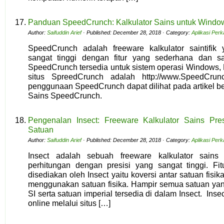
Panduan SpeedCrunch: Kalkulator Sains untuk Windo
Author:
Saifuddin Arief
· Published: December 28, 2018 · Category:
Aplikasi Per
SpeedCrunch adalah freeware kalkulator saintifik
sangat tinggi dengan fitur yang sederhana dan s
SpeedCrunch tersedia untuk sistem operasi Windows,
situs SpreedCrunch adalah http://www.SpeedCrunc
penggunaan SpeedCrunch dapat dilihat pada artikel be
Sains SpeedCrunch.
Pengenalan Insect: Freeware Kalkulator Sains Pres
Satuan
Author:
Saifuddin Arief
· Published: December 28, 2018 · Category:
Aplikasi Per
Insect adalah sebuah freeware kalkulator sain
perhitungan dengan presisi yang sangat tinggi. Fi
disediakan oleh Insect yaitu koversi antar satuan fis
menggunakan satuan fisika. Hampir semua satuan ya
SI serta satuan imperial tersedia di dalam Insect. Inse
online melalui situs […]