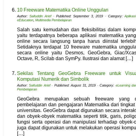
10 Freeware Matematika Online Unggulan
Author:
Saifuddin Arief
· Published: September 3, 2019 · Category:
Aplikas
eEducation
,
Multimedia Pembelajaran
Salah satu kemudahan dan fleksibilitas dalam kompu
yaitu terdapatnya beberapa aplikasi matematika yang
online secara langsung tanpa harus diinstal terleb
Setidaknya terdapat 10 freeware matematika unggul
secara online yaitu Desmos, GeoGebra, Giac/Xcas,
Octave, R, Scilab dan SymPy. Ilustrasi dan alamat […]
Sekilas Tentang GeoGebra Freeware untuk Visuali
Komputasi Numerik dan Simbolik
Author:
Saifuddin Arief
· Published: August 31, 2019 · Category:
eLearning da
Pembelajaran
GeoGebra merupakan sebuah freeware yang di
pembelajaran dan pengajaran Matematika dari tingkat
universitas. GeoGebra dapat digunakan secara interakt
dan obyek-obyek matematika seperti titik, garis, polig
fungsi serta operasi dan manipulasi terhadap obyek-
juga dapat digunakan untuk melakukan operasi komput
[…]