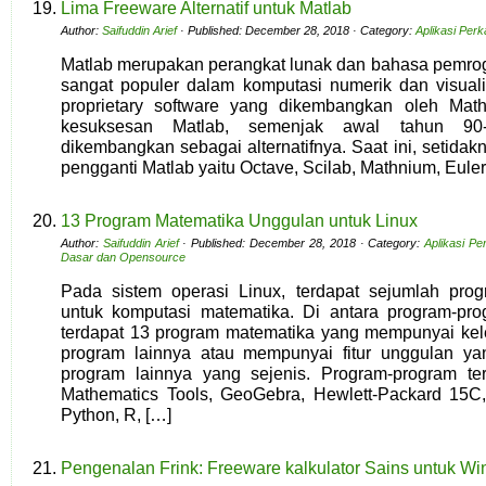
Lima Freeware Alternatif untuk Matlab
Author:
Saifuddin Arief
· Published: December 28, 2018 · Category:
Aplikasi Per
Matlab merupakan perangkat lunak dan bahasa pemrogr
sangat populer dalam komputasi numerik dan visuali
proprietary software yang dikembangkan oleh MathW
kesuksesan Matlab, semenjak awal tahun 90-
dikembangkan sebagai alternatifnya. Saat ini, setidak
pengganti Matlab yaitu Octave, Scilab, Mathnium, Eule
13 Program Matematika Unggulan untuk Linux
Author:
Saifuddin Arief
· Published: December 28, 2018 · Category:
Aplikasi Pe
Dasar dan Opensource
Pada sistem operasi Linux, terdapat sejumlah pr
untuk komputasi matematika. Di antara program-pro
terdapat 13 program matematika yang mempunyai kel
program lainnya atau mempunyai fitur unggulan yan
program lainnya yang sejenis. Program-program ter
Mathematics Tools, GeoGebra, Hewlett-Packard 15C,
Python, R, […]
Pengenalan Frink: Freeware kalkulator Sains untuk Wi