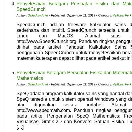
Penyelesaian Beragam Persoalan Fisika dan Mat
SpeedCrunch
Author:
Saifuddin Arief
· Published: September 11, 2019 · Category:
Aplikasi Per
SpeedCrunch adalah freeware kalkulator sains
sederhana dan intuitif. SpeedCrunch tersedia untuk
Linux dan MacOS. Alamat situs Sp
http://www.SpeedCrunch.org. Panduan ringkas pengg
dilihat pada artikel Panduan Kalkulator Sains S
penggunaan SpeedCrunch untuk menyelesaikan berag
matematika terapan dapat dilihat pada artikel berikut ini
Penyelesaian Beragam Persoalan Fisika dan Matemat
Mathematics
Author:
Saifuddin Arief
· Published: September 11, 2019 · Category:
Aplikasi Per
SpeQ adalah program kalkulator sains yang handal da
SpeQ tersedia untuk sistem operasi Windows yang dap
atau digunakan secara portabel. Alamat
http://www.speqmath.com. Panduan ringkas penggu
pada artikel Pengenalan SpeQ Mathematics: Free
Visualisasi Grafik 2D dan Konversi Satuan Fisika. I
[…]