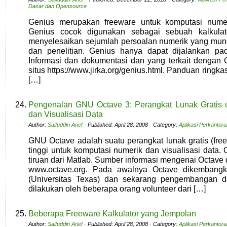
Dasar dan Opensource
Genius merupakan freeware untuk komputasi numeri
Genius cocok digunakan sebagai sebuah kalkula
menyelesaikan sejumlah persoalan numerik yang mun
dan penelitian. Genius hanya dapat dijalankan pad
Informasi dan dokumentasi dan yang terkait dengan G
situs https://www.jirka.org/genius.html. Panduan ring
[…]
Pengenalan GNU Octave 3: Perangkat Lunak Gratis 
dan Visualisasi Data
Author:
Saifuddin Arief
· Published: April 28, 2008 · Category:
Aplikasi Perkantor
GNU Octave adalah suatu perangkat lunak gratis (fre
tinggi untuk komputasi numerik dan visualisasi data.
tiruan dari Matlab. Sumber informasi mengenai Octave 
www.octave.org. Pada awalnya Octave dikembang
(Universitas Texas) dan sekarang pengembangan d
dilakukan oleh beberapa orang volunteer dari […]
Beberapa Freeware Kalkulator yang Jempolan
Author:
Saifuddin Arief
· Published: April 28, 2008 · Category:
Aplikasi Perkantor