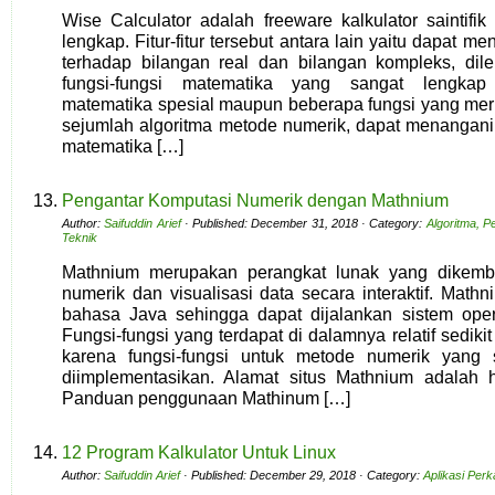
Wise Calculator adalah freeware kalkulator saintifi
lengkap. Fitur-fitur tersebut antara lain yaitu dapat m
terhadap bilangan real dan bilangan kompleks, dil
fungsi-fungsi matematika yang sangat lengkap 
matematika spesial maupun beberapa fungsi yang mer
sejumlah algoritma metode numerik, dapat menangan
matematika […]
Pengantar Komputasi Numerik dengan Mathnium
Author:
Saifuddin Arief
· Published: December 31, 2018 · Category:
Algoritma, 
Teknik
Mathnium merupakan perangkat lunak yang dikemb
numerik dan visualisasi data secara interaktif. Mat
bahasa Java sehingga dapat dijalankan sistem ope
Fungsi-fungsi yang terdapat di dalamnya relatif sedi
karena fungsi-fungsi untuk metode numerik yang 
diimplementasikan. Alamat situs Mathnium adalah h
Panduan penggunaan Mathinum […]
12 Program Kalkulator Untuk Linux
Author:
Saifuddin Arief
· Published: December 29, 2018 · Category:
Aplikasi Per