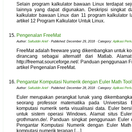
Selain program kalkulator bawaan Linux terdapat sej
lainnya yang dapat digunakan. Deskripsi singkat da
kalkulator bawaan Linux dan 11 program kalkulator l
artikel 12 Program Kalkulator Untuk Linux.
Pengenalan FreeMat
Author:
Saifuddin Arief
· Published: December 29, 2018 · Category:
Aplikasi Per
FreeMat adalah freeware yang dikembangkan untuk ko
dirancang sebagai alternatif dari Matlab. Alama
http://freemat.sourceforge.net/. Panduan penggunaan 
artikel Pengenalan FreeMat.
Pengantar Komputasi Numerik dengan Euler Math Too
Author:
Saifuddin Arief
· Published: December 28, 2018 · Category:
Aplikasi Per
Euler merupakan perangkat lunak yang dikembangk
seorang professor matematika pada Universitas E
komputasi numerik serta visualisasi data. Euler bersi
untuk sistem operasi Windows. Alamat situs Euler a
grothmann.de/. Panduan singkat penggunaan Euler da
Pengantar Komputasi Numerik dengan Euler Math 
komputasi numerik terapan […]