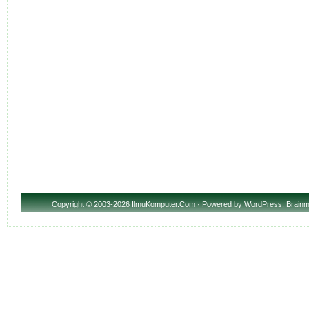
Copyright
© 2003-2026 IlmuKomputer.Com · Powered by
WordPress
,
Brainm