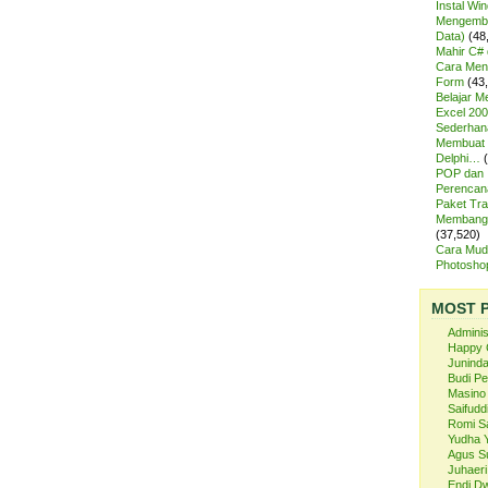
Instal Wi
Mengemba
Data)
(48
Mahir C# 
Cara Meng
Form
(43
Belajar 
Excel 200
Sederhan
Membuat 
Delphi…
POP dan
Perencan
Paket Tra
Membangu
(37,520)
Cara Mud
Photosh
MOST 
Admini
Happy 
Juninda
Budi P
Masino
Saifuddi
Romi S
Yudha 
Agus S
Juhaeri
Endi Dw