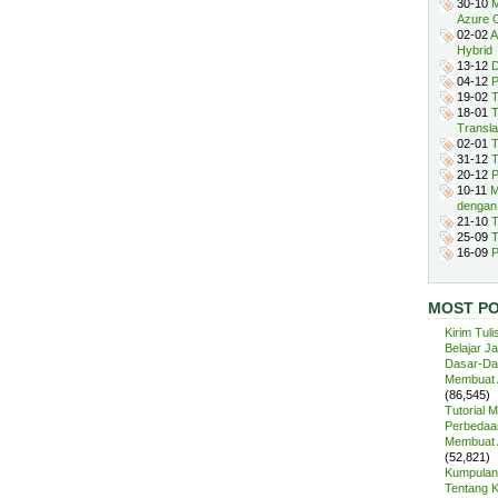
30-10
M
Azure 
02-02
A
Hybrid
13-12
D
04-12
P
19-02
T
18-01
T
Transla
02-01
T
31-12
T
20-12
P
10-11
M
dengan
21-10
T
25-09
T
16-09
P
MOST P
Kirim Tuli
Belajar J
Dasar-Da
Membuat A
(86,545)
Tutorial 
Perbedaan
Membuat A
(52,821)
Kumpulan 
Tentang 