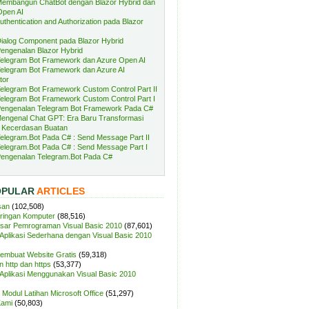
embangun ChatBot dengan Blazor Hybrid dan
Open AI
uthentication and Authorization pada Blazor
ialog Component pada Blazor Hybrid
engenalan Blazor Hybrid
elegram Bot Framework dan Azure Open AI
elegram Bot Framework dan Azure AI
tor
elegram Bot Framework Custom Control Part II
elegram Bot Framework Custom Control Part I
engenalan Telegram Bot Framework Pada C#
engenal Chat GPT: Era Baru Transformasi
 Kecerdasan Buatan
elegram.Bot Pada C# : Send Message Part II
elegram.Bot Pada C# : Send Message Part I
engenalan Telegram.Bot Pada C#
OPULAR
ARTICLES
san
(102,508)
aringan Komputer
(88,516)
sar Pemrograman Visual Basic 2010
(87,601)
plikasi Sederhana dengan Visual Basic 2010
Membuat Website Gratis
(59,318)
 http dan https
(53,377)
plikasi Menggunakan Visual Basic 2010
Modul Latihan Microsoft Office
(51,297)
Kami
(50,803)