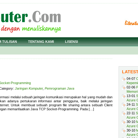
M TULISAN
TENTANG KAMI
LISENSI
LATES
04-07
C
 Socket-Programming
Kepemi
02-06
P
 Category:
Jaringan Komputer
,
Pemrograman Java
Memori 
13-01
S
 informasi melalui sebuah jaringan komunikasi merupakan hal yang mudah dan
Azure O
an adanya pertukaran informasi antar pengguna, baik melalui jaringan
24-11
S
nternet. Untuk membuat sebuah program file sharing antara sebuah Client
Azure O
engan memanfaatkan Java TCP Socket-Programming. Pada […]
22-11
S
Azure 
30-10
M
Azure O
30-10
M
Azure O