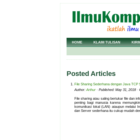
HOME
KLAIM TULISAN
KIRI
Posted Articles
File Sharing Sederhana dengan Java TCP
Author:
Arthur
· Published: May 31, 2018 ·
File sharing atau saling bertukar file dan
penting bagi manusia karena memungkink
komunikasi lokal (LAN) ataupun melalui I
dan Server sederhana itu cukup mudah d