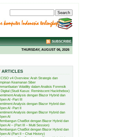
SUBSCRIBE
THURSDAY, AUGUST 06, 2026
T
ARTICLES
CISO v4 Overview: Arah Strategis dan
mpinan Keamanan Siber
emanfaatan Volatility dalam Analisis Forensik
Digital (Studi Kasus: Reminiscent Hackthebox)
entiment Analysis dengan Blazor Hybrid dan
pen AI -Part III
entiment Analysis dengan Blazor Hybrid dan
pen AI -Part II
entiment Analysis dengan Blazor Hybrid dan
Open AI
embangun ChatBot dengan Blazor Hybrid dan
pen AI – (Part III – Multi Session)
embangun ChatBot dengan Blazor Hybrid dan
pen AI (Part II – Chat History)