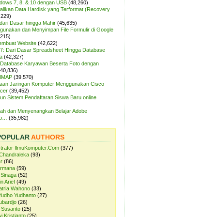
ndows 7, 8, & 10 dengan USB
(48,260)
likan Data Hardisk yang Terformat (Recovery
,229)
dari Dasar hingga Mahir
(45,635)
unakan dan Menyimpan File Formulir di Google
,215)
Membuat Website
(42,622)
7: Dari Dasar Spreadsheet Hingga Database
a
(42,327)
Database Karyawan Beserta Foto dengan
(40,836)
 IMAP
(39,570)
aan Jaringan Komputer Menggunakan Cisco
cer
(39,452)
n Sistem Pendaftaran Siswa Baru online
ah dan Menyenangkan Belajar Adobe
op…
(35,982)
POPULAR
AUTHORS
strator IlmuKomputer.Com
(377)
Chandraleka
(93)
r
(86)
ermana
(59)
 Sinaga
(52)
n Arief
(49)
atria Wahono
(33)
Yudho Yudhanto
(27)
ubardjo
(26)
 Susanto
(25)
i Kristianto
(25)