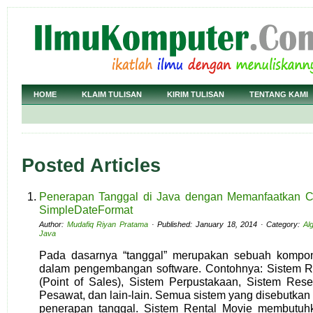
HOME
KLAIM TULISAN
KIRIM TULISAN
TENTANG KAMI
Posted Articles
Penerapan Tanggal di Java dengan Memanfaatkan Cl
SimpleDateFormat
Author:
Mudafiq Riyan Pratama
· Published: January 18, 2014 · Category:
Al
Java
Pada dasarnya “tanggal” merupakan sebuah kompon
dalam pengembangan software. Contohnya: Sistem R
(Point of Sales), Sistem Perpustakaan, Sistem Reser
Pesawat, dan lain-lain. Semua sistem yang disebutka
penerapan tanggal. Sistem Rental Movie membutuhk