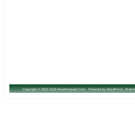
Copyright
© 2003-2026 IlmuKomputer.Com · Powered by
WordPress
,
Brainm