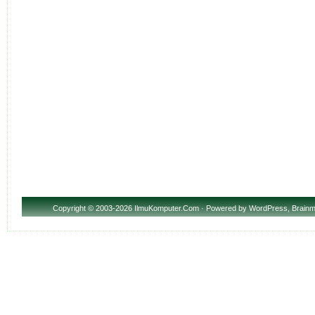
Copyright
© 2003-2026 IlmuKomputer.Com · Powered by
WordPress
,
Brainm