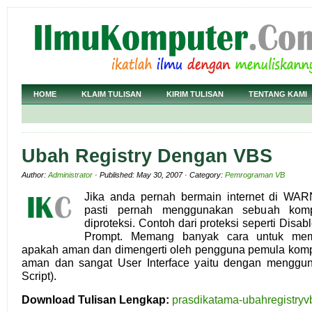
HOME
KLAIM TULISAN
KIRIM TULISAN
TENTANG KAMI
Ubah Registry Dengan VBS
Author:
Administrator
· Published: May 30, 2007 · Category:
Pemrograman VB
Jika anda pernah bermain internet di WA
pasti pernah menggunakan sebuah komp
diproteksi. Contoh dari proteksi seperti Dis
Prompt. Memang banyak cara untuk memodi
apakah aman dan dimengerti oleh pengguna pemula komp
aman dan sangat User Interface yaitu dengan menggu
Script).
Download Tulisan Lengkap:
prasdikatama-ubahregistryv