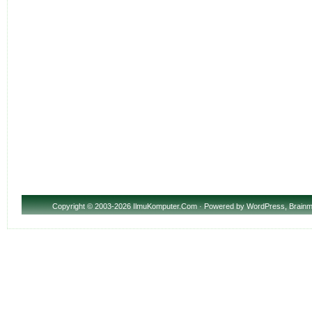
Copyright
© 2003-2026 IlmuKomputer.Com · Powered by
WordPress
,
Brainm