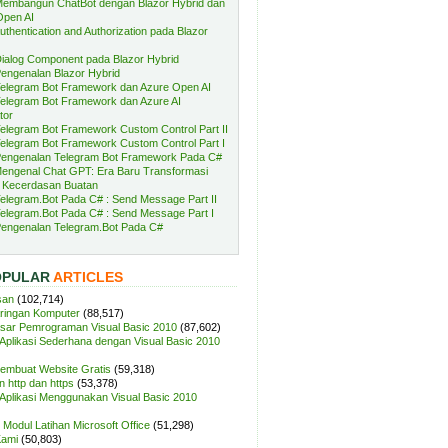
embangun ChatBot dengan Blazor Hybrid dan
Open AI
uthentication and Authorization pada Blazor
ialog Component pada Blazor Hybrid
engenalan Blazor Hybrid
elegram Bot Framework dan Azure Open AI
elegram Bot Framework dan Azure AI
tor
elegram Bot Framework Custom Control Part II
elegram Bot Framework Custom Control Part I
engenalan Telegram Bot Framework Pada C#
engenal Chat GPT: Era Baru Transformasi
 Kecerdasan Buatan
elegram.Bot Pada C# : Send Message Part II
elegram.Bot Pada C# : Send Message Part I
engenalan Telegram.Bot Pada C#
OPULAR
ARTICLES
san
(102,714)
aringan Komputer
(88,517)
sar Pemrograman Visual Basic 2010
(87,602)
plikasi Sederhana dengan Visual Basic 2010
Membuat Website Gratis
(59,318)
 http dan https
(53,378)
plikasi Menggunakan Visual Basic 2010
Modul Latihan Microsoft Office
(51,298)
Kami
(50,803)