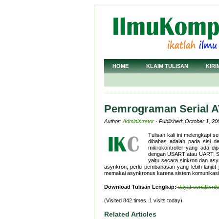
HOME
KLAIM TULISAN
KIRI
Pemrograman Serial 
Author:
Administrator
· Published: October 1, 20
Tulisan kali ini melengkapi se
dibahas adalah pada sisi de
mikrokontroller yang ada dip
dengan USART atau UART. Seb
yaitu secara sinkron dan asy
asynkron, perlu pembahasan yang lebih lanjut 
memakai asynkronus karena sistem komunikasi s
Download Tulisan Lengkap:
dayat-serialav
(Visited 842 times, 1 visits today)
Related Articles