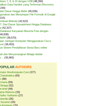
ndows 7, 8, & 10 dengan USB
(48,260)
likan Data Hardisk yang Terformat (Recovery
,230)
dari Dasar hingga Mahir
(45,636)
unakan dan Menyimpan File Formulir di Google
,215)
Membuat Website
(42,622)
7: Dari Dasar Spreadsheet Hingga Database
a
(42,327)
Database Karyawan Beserta Foto dengan
(40,838)
 IMAP
(39,570)
aan Jaringan Komputer Menggunakan Cisco
cer
(39,453)
n Sistem Pendaftaran Siswa Baru online
ah dan Menyenangkan Belajar Adobe
op…
(35,983)
POPULAR
AUTHORS
strator IlmuKomputer.Com
(377)
Chandraleka
(93)
r
(86)
ermana
(59)
 Sinaga
(52)
n Arief
(49)
atria Wahono
(33)
Yudho Yudhanto
(27)
ubardjo
(26)
 Susanto
(25)
i Kristianto
(25)