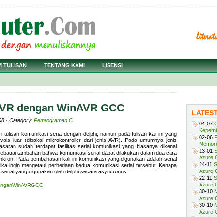
M TULISAN
TENTANG KAMI
LISENSI
AVR dengan WinAVR GCC
LATES
08 · Category:
Pemrograman C
04-07
C
Kepemi
ri tulisan komunikasi serial dengan delphi, namun pada tulisan kali ini yang
02-06
P
vais luar (dipakai mikrokontroller dari jenis AVR). Pada umumnya jenis
Memori 
asaran sudah terdapat fasilitas serial komunikasi yang biasanya dikenal
13-01
S
agai tambahan bahwa komunikasi serial dapat dilakukan dalam dua cara
Azure O
nkron. Pada pembahasan kali ini komunikasi yang digunakan adalah serial
24-11
S
jika ingin mengetaui perbedaan kedua komunikasi serial tersebut. Kenapa
Azure O
erial yang digunakan oleh delphi secara asyncronus.
22-11
S
Azure 
rdenganWinAVRGCC
30-10
M
Azure O
30-10
M
Azure O