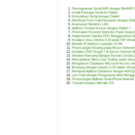
Pemrograman Serial AVR dengan WinAVR
Install Package Serial ke Delphi
Komunikasi Serial dengan Delphi
Membuat Form Gaji Karyawan dengan Delp
Keamanan Wireless LAN
Aplikasi Tempat Kursus dengan Delphi 7
Penerapan Forward Selection Pada Support
Implementasi Samba PDC Menggunakan 
Instalasi Linux Ubuntu 9.10 pada VM Virtua
Metode IP Address Lanjutan VLSM
Perancangan Routing pada Boson Network
Instalasi CMS Drupal 7 di Server Internet
Simulasi Rancang Bangun Rumah Cerdas B
Menciptakan Menu Dan Toolbar pada Visua
Mengakses Database Microsoft Access den
Browsing dengan Ubuntu 9.10 dalam Virtu
Membuat Aplikasi Database dengan ADOQ
Live Chat dengan Pengunjung Web Menggu
Perancangan Aplikasi SmartPhone Android 
Tutorial Instalasi Mikrotik OS