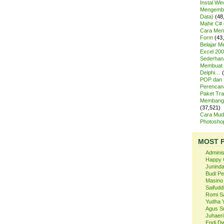
Instal Wi
Mengemba
Data)
(48
Mahir C# 
Cara Meng
Form
(43
Belajar 
Excel 200
Sederhan
Membuat 
Delphi…
POP dan
Perencan
Paket Tra
Membangu
(37,521)
Cara Mud
Photosh
MOST 
Admini
Happy 
Juninda
Budi P
Masino
Saifuddi
Romi S
Yudha 
Agus S
Juhaeri
Endi Dw