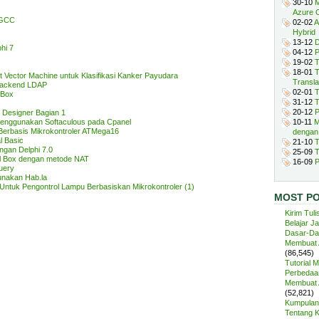
30-10
M
Azure 
 GCC
02-02
A
Hybrid
13-12
D
hi 7
04-12
P
19-02
T
18-01
T
 Vector Machine untuk Klasifikasi Kanker Payudara
Transla
Backend LDAP
02-01
T
lBox
31-12
T
20-12
P
 Designer Bagian 1
 Menggunakan Softaculous pada Cpanel
10-11
M
erbasis Mikrokontroler ATMega16
dengan
l Basic
21-10
T
gan Delphi 7.0
25-09
T
al Box dengan metode NAT
16-09
P
uery
nakan Hab.la
Untuk Pengontrol Lampu Berbasiskan Mikrokontroler (1)
MOST P
Kirim Tuli
Belajar J
Dasar-Da
Membuat A
(86,545)
Tutorial 
Perbedaan
Membuat A
(52,821)
Kumpulan 
Tentang 