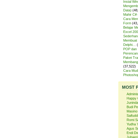
Instal Wi
Mengemba
Data)
(48
Mahir C# 
Cara Meng
Form
(43
Belajar 
Excel 200
Sederhan
Membuat 
Delphi…
POP dan
Perencan
Paket Tra
Membangu
(37,522)
Cara Mud
Photosh
MOST 
Admini
Happy 
Juninda
Budi P
Masino
Saifuddi
Romi S
Yudha 
Agus S
Endi Dw
Juhaeri