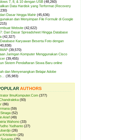
ndows 7, 8, & 10 dengan USB
(48,260)
likan Data Hardisk yang Terformat (Recovery
,230)
dari Dasar hingga Mahir
(45,636)
unakan dan Menyimpan File Formulir di Google
,215)
Membuat Website
(42,622)
7: Dari Dasar Spreadsheet Hingga Database
a
(42,327)
Database Karyawan Beserta Foto dengan
(40,838)
 IMAP
(39,570)
aan Jaringan Komputer Menggunakan Cisco
cer
(39,455)
n Sistem Pendaftaran Siswa Baru online
ah dan Menyenangkan Belajar Adobe
op…
(35,983)
POPULAR
AUTHORS
strator IlmuKomputer.Com
(377)
Chandraleka
(93)
r
(86)
ermana
(59)
 Sinaga
(52)
n Arief
(49)
atria Wahono
(33)
Yudho Yudhanto
(27)
ubardjo
(26)
i Kristianto
(25)
 Susanto
(25)