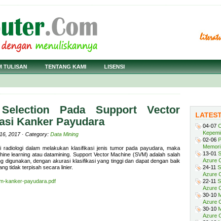
M TULISAN
TENTANG KAMI
LISENSI
Selection Pada Support Vector
LATES
kasi Kanker Payudara
04-07
C
Kepemi
16, 2017 · Category:
Data Mining
02-06
P
Memori 
radiologi dalam melakukan klasifikasi jenis tumor pada payudara, maka
13-01
S
hine learning atau datamining. Support Vector Machine (SVM) adalah salah
Azure O
ng digunakan, dengan akurasi klasifikasi yang tinggi dan dapat dengan baik
ng tidak terpisah secara linier.
24-11
S
Azure O
m-kanker-payudara.pdf
22-11
S
Azure 
30-10
M
Azure O
30-10
M
Azure O