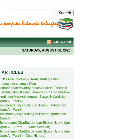
SUBSCRIBE
SATURDAY, AUGUST 08, 2026
T
ARTICLES
CISO v4 Overview: Arah Strategis dan
mpinan Keamanan Siber
emanfaatan Volatility dalam Analisis Forensik
Digital (Studi Kasus: Reminiscent Hackthebox)
entiment Analysis dengan Blazor Hybrid dan
pen AI -Part III
entiment Analysis dengan Blazor Hybrid dan
pen AI -Part II
entiment Analysis dengan Blazor Hybrid dan
Open AI
embangun ChatBot dengan Blazor Hybrid dan
pen AI – (Part III – Multi Session)
embangun ChatBot dengan Blazor Hybrid dan
pen AI (Part II – Chat History)