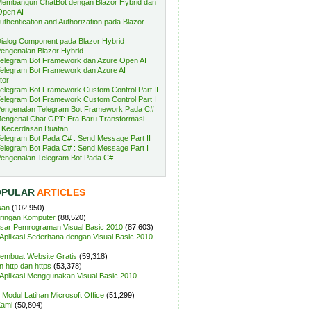
embangun ChatBot dengan Blazor Hybrid dan
Open AI
uthentication and Authorization pada Blazor
ialog Component pada Blazor Hybrid
engenalan Blazor Hybrid
elegram Bot Framework dan Azure Open AI
elegram Bot Framework dan Azure AI
tor
elegram Bot Framework Custom Control Part II
elegram Bot Framework Custom Control Part I
engenalan Telegram Bot Framework Pada C#
engenal Chat GPT: Era Baru Transformasi
 Kecerdasan Buatan
elegram.Bot Pada C# : Send Message Part II
elegram.Bot Pada C# : Send Message Part I
engenalan Telegram.Bot Pada C#
OPULAR
ARTICLES
san
(102,950)
aringan Komputer
(88,520)
sar Pemrograman Visual Basic 2010
(87,603)
plikasi Sederhana dengan Visual Basic 2010
Membuat Website Gratis
(59,318)
 http dan https
(53,378)
plikasi Menggunakan Visual Basic 2010
Modul Latihan Microsoft Office
(51,299)
Kami
(50,804)