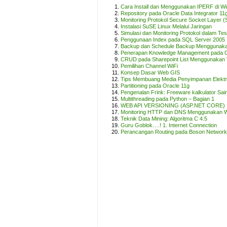
Cara Install dan Menggunakan IPERF di W
Repository pada Oracle Data Integrator 11
Monitoring Protokol Secure Socket Layer
Instalasi SuSE Linux Melalui Jaringan
Simulasi dan Monitoring Protokol dalam Te
Penggunaan Index pada SQL Server 2005
Backup dan Schedule Backup Mengguna
Penerapan Knowledge Management pada O
CRUD pada Sharepoint List Menggunakan
Pemilihan Channel WiFi
Konsep Dasar Web GIS
Tips Membuang Media Penyimpanan Elektr
Partitioning pada Oracle 11g
Pengenalan Frink: Freeware kalkulator Sai
Multithreading pada Python – Bagian 1
WEB API VERSIONING (ASP.NET CORE)
Monitoring HTTP dan DNS Menggunakan W
Teknik Data Mining: Algoritma C 4.5
Guru Goblok….! 1. Internet Connection
Perancangan Routing pada Boson Network