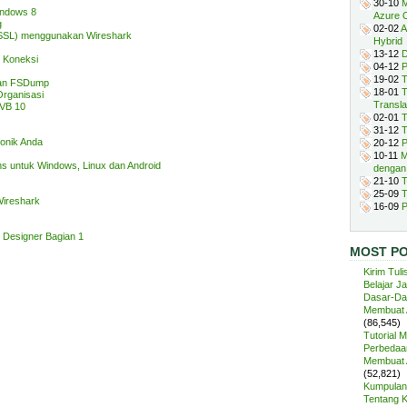
30-10
M
indows 8
Azure 
g
02-02
A
 (SSL) menggunakan Wireshark
Hybrid
13-12
D
s Koneksi
04-12
P
19-02
T
kan FSDump
18-01
T
rganisasi
Transla
 VB 10
02-01
T
31-12
T
onik Anda
20-12
P
10-11
M
ns untuk Windows, Linux dan Android
dengan
21-10
T
25-09
T
ireshark
16-09
P
 Designer Bagian 1
MOST P
Kirim Tuli
Belajar J
Dasar-Da
Membuat A
(86,545)
Tutorial 
Perbedaan
Membuat A
(52,821)
Kumpulan 
Tentang 