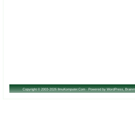
Copyright
© 2003-2026 IlmuKomputer.Com · Powered by
WordPress
,
Brainm